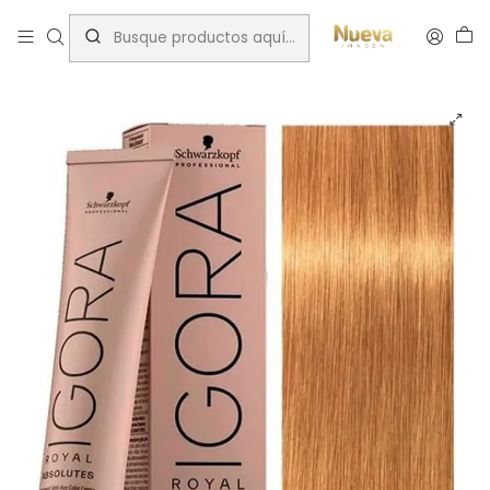
Inicio
Tintes por Marca
Igora Royal
Chocolates
IGORA 60ML RUBIO MUY CLARO CHOC. NATURAL 9-60