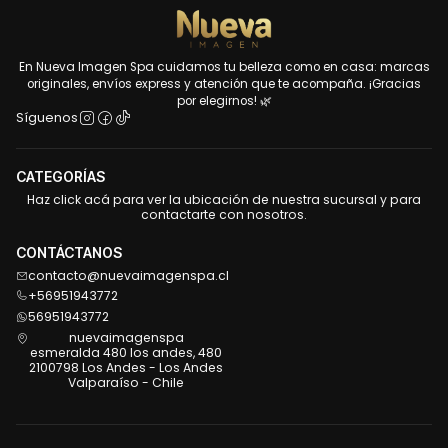
En Nueva Imagen Spa cuidamos tu belleza como en casa: marcas
originales, envíos express y atención que te acompaña. ¡Gracias
por elegirnos! 🌿
Síguenos
CATEGORÍAS
Haz click acá para ver la ubicación de nuestra sucursal y para
contactarte con nosotros.
CONTÁCTANOS
contacto@nuevaimagenspa.cl
+56951943772
56951943772
nuevaimagenspa
esmeralda 480 los andes, 480
2100798 Los Andes - Los Andes
Valparaíso - Chile