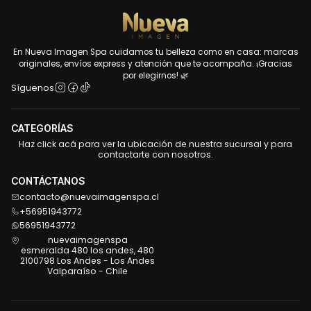
En Nueva Imagen Spa cuidamos tu belleza como en casa: marcas
originales, envíos express y atención que te acompaña. ¡Gracias
por elegirnos! 🌿
Síguenos
CATEGORÍAS
Haz click acá para ver la ubicación de nuestra sucursal y para
contactarte con nosotros.
CONTÁCTANOS
contacto@nuevaimagenspa.cl
+56951943772
56951943772
nuevaimagenspa
esmeralda 480 los andes, 480
2100798 Los Andes - Los Andes
Valparaíso - Chile