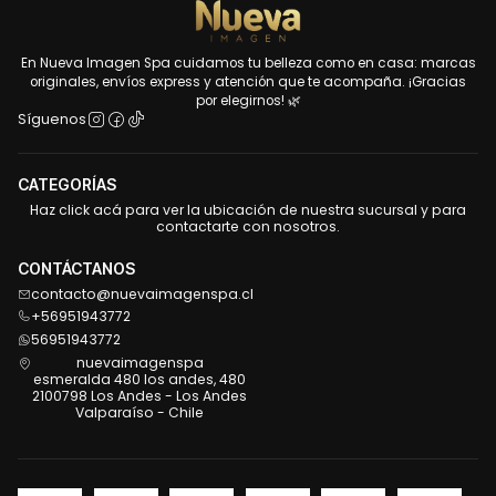
En Nueva Imagen Spa cuidamos tu belleza como en casa: marcas
originales, envíos express y atención que te acompaña. ¡Gracias
por elegirnos! 🌿
Síguenos
CATEGORÍAS
Haz click acá para ver la ubicación de nuestra sucursal y para
contactarte con nosotros.
CONTÁCTANOS
contacto@nuevaimagenspa.cl
+56951943772
56951943772
nuevaimagenspa
esmeralda 480 los andes, 480
2100798 Los Andes - Los Andes
Valparaíso - Chile