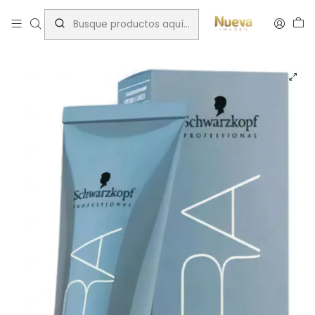
Inicio
Tintes por Marca
Igora Royal
Super aclarante
IGORA 60ML SUPER ACLARANTE NATURAL 12-0