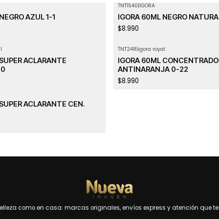
TNT1540
|
IGORA
NEGRO AZUL 1-1
IGORA 60ML NEGRO NATURAL
$8.990
l
TNT248
|
igora royal
 SUPER ACLARANTE
IGORA 60ML CONCENTRADO
-0
ANTINARANJA 0-22
$8.990
 SUPER ACLARANTE CEN.
leza como en casa: marcas originales, envíos express y atención que te 