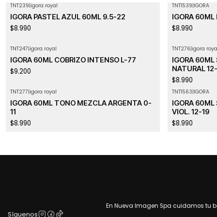
TNT239
|
igora royal
TNT1539
|
IGORA
IGORA PASTEL AZUL 60ML 9.5-22
IGORA 60ML 
$8.990
$8.990
TNT247
|
igora royal
TNT276
|
igora roya
IGORA 60ML COBRIZO INTENSO L-77
IGORA 60ML
NATURAL 12
$9.200
$8.990
TNT277
|
igora royal
TNT1563
|
IGORA
IGORA 60ML TONO MEZCLA ARGENTA 0-
IGORA 60ML
11
VIOL. 12-19
$8.990
$8.990
En Nueva Imagen Spa cuidamos tu bel
Síguenos