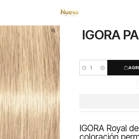
io
Tintes por Marca
Igora Royal
Beige
IGORA PASTEL BEIGE 60ML 9.
IGORA PA
AGR
Cantidad
IGORA Royal de
coloración perm