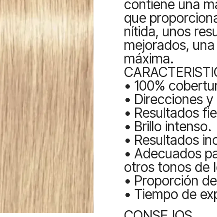
contiene una ma
que proporciona
nítida, unos res
mejorados, una 
máxima.
CARACTERISTI
• 100% cobertur
• Direcciones y 
• Resultados fie
• Brillo intenso.
• Resultados in
• Adecuados pa
otros tonos de 
• Proporción de
• Tiempo de exp
CONSEJOS