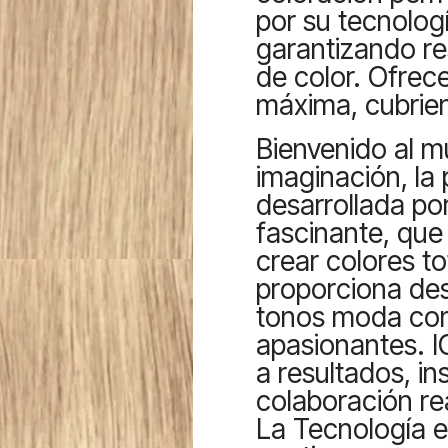
por su tecnologí
garantizando res
de color. Ofrec
máxima, cubrie
Bienvenido al m
imaginación, la
desarrollada po
fascinante, que
crear colores t
proporciona de
tonos moda co
apasionantes. I
a resultados, in
colaboración rea
La Tecnología 