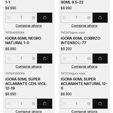
1-1
60ML 9.5-22
$8.990
$8.990
Cantidad
Cantidad
Comprar ahora
Comprar ahora
TNT1540
|
IGORA
TNT247
|
igora royal
IGORA 60ML NEGRO
IGORA 60ML COBRIZO
NATURAL 1-0
INTENSO L-77
$8.990
$9.200
Cantidad
Cantidad
Comprar ahora
Comprar ahora
TNT1563
|
IGORA
TNT276
|
igora royal
IGORA 60ML SUPER
IGORA 60ML SUPER
ACLARANTE CEN. VIOL.
ACLARANTE NATURAL 12-
12-19
0
$8.990
$8.990
Cantidad
Cantidad
Comprar ahora
Comprar ahora