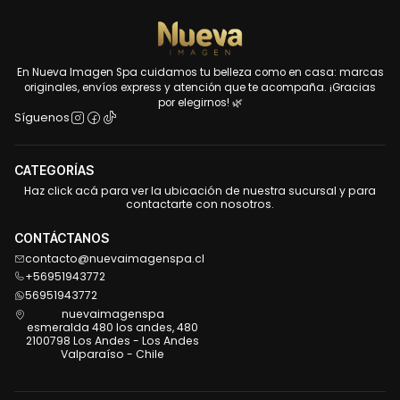
En Nueva Imagen Spa cuidamos tu belleza como en casa: marcas
originales, envíos express y atención que te acompaña. ¡Gracias
por elegirnos! 🌿
Síguenos
CATEGORÍAS
Haz click acá para ver la ubicación de nuestra sucursal y para
contactarte con nosotros.
CONTÁCTANOS
contacto@nuevaimagenspa.cl
+56951943772
56951943772
nuevaimagenspa
esmeralda 480 los andes, 480
2100798 Los Andes - Los Andes
Valparaíso - Chile