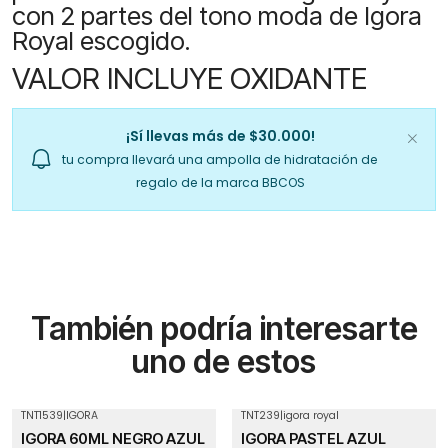
con 2 partes del tono moda de Igora
Royal escogido.
VALOR INCLUYE OXIDANTE
¡Sí llevas más de $30.000!
tu compra llevará una ampolla de hidratación de
regalo de la marca BBCOS
También podría interesarte
uno de estos
TNT1539
|
IGORA
TNT239
|
igora royal
IGORA 60ML NEGRO AZUL
IGORA PASTEL AZUL