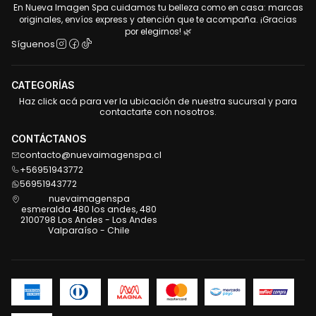
En Nueva Imagen Spa cuidamos tu belleza como en casa: marcas
originales, envíos express y atención que te acompaña. ¡Gracias
por elegirnos! 🌿
Síguenos
CATEGORÍAS
Haz click acá para ver la ubicación de nuestra sucursal y para
contactarte con nosotros.
CONTÁCTANOS
contacto@nuevaimagenspa.cl
+56951943772
56951943772
nuevaimagenspa
esmeralda 480 los andes, 480
2100798 Los Andes - Los Andes
Valparaíso - Chile