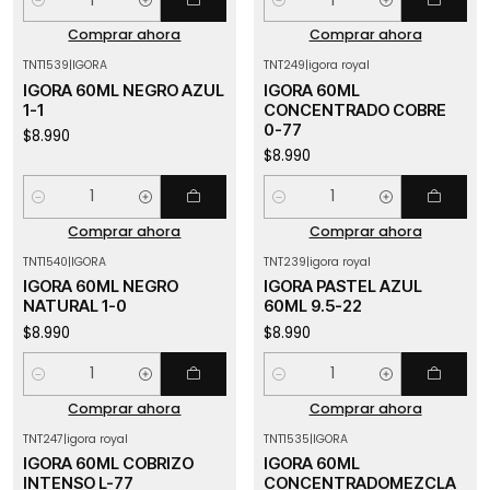
Cantidad
Cantidad
Comprar ahora
Comprar ahora
TNT1539
|
IGORA
TNT249
|
igora royal
IGORA 60ML NEGRO AZUL
IGORA 60ML
1-1
CONCENTRADO COBRE
0-77
$8.990
$8.990
Cantidad
Cantidad
Comprar ahora
Comprar ahora
TNT1540
|
IGORA
TNT239
|
igora royal
IGORA 60ML NEGRO
IGORA PASTEL AZUL
NATURAL 1-0
60ML 9.5-22
$8.990
$8.990
Cantidad
Cantidad
Comprar ahora
Comprar ahora
TNT247
|
igora royal
TNT1535
|
IGORA
IGORA 60ML COBRIZO
IGORA 60ML
INTENSO L-77
CONCENTRADOMEZCLA