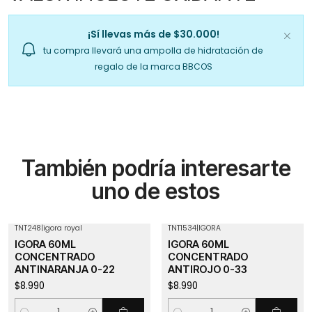
¡Sí llevas más de $30.000!
tu compra llevará una ampolla de hidratación de
regalo de la marca BBCOS
También podría interesarte
uno de estos
TNT248
|
igora royal
TNT1534
|
IGORA
IGORA 60ML
IGORA 60ML
CONCENTRADO
CONCENTRADO
ANTINARANJA 0-22
ANTIROJO 0-33
$8.990
$8.990