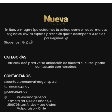
En Nueva Imagen Spa cuidamos tu belleza como en casa: marcas
originales, envíos express y atención que te acompaña. ¡Gracias
por elegirnos! 🌿
Síguenos
CATEGORÍAS
Haz click acá para ver la ubicación de nuestra sucursal y para
contactarte con nosotros.
CONTÁCTANOS
contacto@nuevaimagenspa.cl
+56951943772
56951943772
nuevaimagenspa
esmeralda 480 los andes, 480
2100798 Los Andes - Los Andes
Valparaíso - Chile