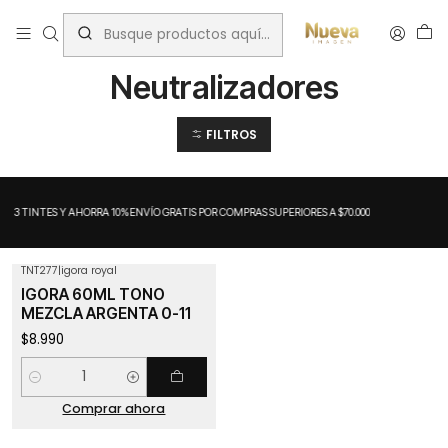
Inicio
Tintes por Marca
Igora Royal
Neutralizadores
Neutralizadores
FILTROS
A 3 TINTES Y AHORRA 10%
ENVÍO GRATIS POR COMPRAS SUPERIORES A $70.000
TNT277
|
igora royal
IGORA 60ML TONO
MEZCLA ARGENTA 0-11
$8.990
Cantidad
Comprar ahora