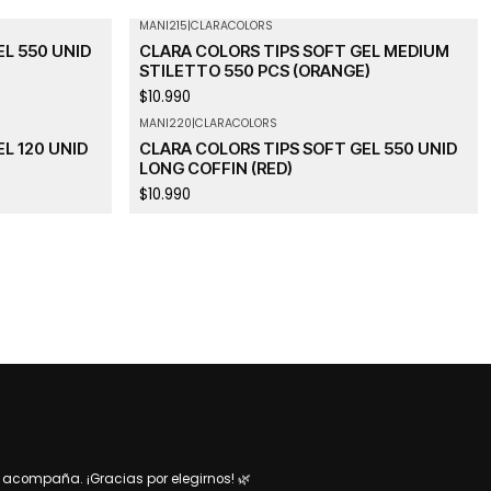
MANI215
|
CLARACOLORS
L 550 UNID
CLARA COLORS TIPS SOFT GEL MEDIUM
STILETTO 550 PCS (ORANGE)
$10.990
MANI220
|
CLARACOLORS
L 120 UNID
CLARA COLORS TIPS SOFT GEL 550 UNID
LONG COFFIN (RED)
$10.990
acompaña. ¡Gracias por elegirnos! 🌿