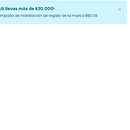
¡Sí llevas más de $30.000!
ampolla de hidratación de regalo de la marca BBCOS