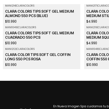
MANI214
|
CLARACOLORS
MANI217
|
CLARAC
Agotado
CLARA COLORS TIPS SOFT GEL MEDIUM
CLARA COLOR
ALMOND 550 PCS (BLUE)
MEDIUM STI
$10.990
$4.990
MANI1049
|
CLARACOLORS
MANI219
|
CLARAC
CLARA COLORS TIPS SOFT GEL MEDIUM
CLARA COLOR
CUADRADO 550 PCS
MEDIUM SQ
$10.990
$4.990
MANI212
|
CLARACOLORS
MANI1048
|
CLARA
Agotado
CLARA COLOR TIPS SOFT GEL COFFIN
CLARA COLO
LONG 550 PCS ROSA
COFFIN 550 
$10.990
$10.990
En Nueva Imagen Spa cuidamos tu bel