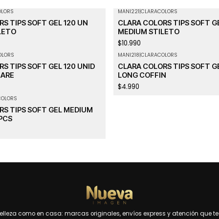
OLORS
MANI221
|
CLARACOLORS
S TIPS SOFT GEL 120 UN
CLARA COLORS TIPS SOFT GE
LETO
MEDIUM STILETO
$10.990
OLORS
MANI218
|
CLARACOLORS
S TIPS SOFT GEL 120 UNID
CLARA COLORS TIPS SOFT GE
UARE
LONG COFFIN
$4.990
COLORS
RS TIPS SOFT GEL MEDIUM
PCS
leza como en casa: marcas originales, envíos express y atención que te 