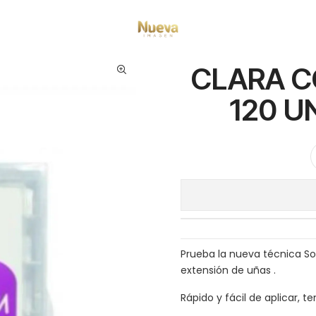
mos Manicure
Moldes y tips
CLARA COLORS TIPS SOFT GEL 120 UN ME
CLARA C
120 U
Prueba la nueva técnica So
extensión de uñas .
Rápido y fácil de aplicar, t