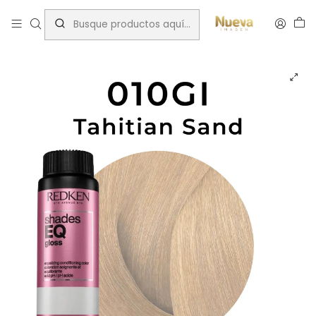
Inicio
Tintes por Marca
ShadesEQ
Gold Iridescent (GI)
REDKEN SHADES EQ 010GI