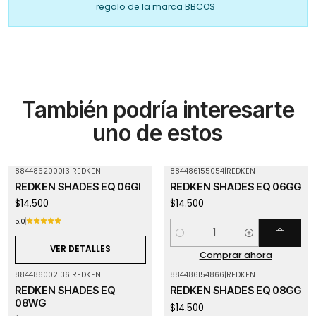
regalo de la marca BBCOS
También podría interesarte
uno de estos
884486200013
|
REDKEN
884486155054
|
REDKEN
Agotado
REDKEN SHADES EQ 06GI
REDKEN SHADES EQ 06GG
$14.500
$14.500
5.0
Cantidad
VER DETALLES
Comprar ahora
884486002136
|
REDKEN
884486154866
|
REDKEN
REDKEN SHADES EQ
REDKEN SHADES EQ 08GG
08WG
$14.500