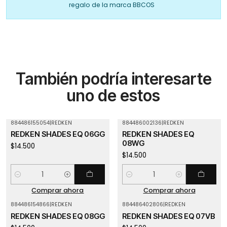
regalo de la marca BBCOS
También podría interesarte
uno de estos
884486155054
|
REDKEN
884486002136
|
REDKEN
REDKEN SHADES EQ 06GG
REDKEN SHADES EQ
08WG
$14.500
$14.500
Cantidad
Cantidad
Comprar ahora
Comprar ahora
884486154866
|
REDKEN
884486402806
|
REDKEN
REDKEN SHADES EQ 08GG
REDKEN SHADES EQ 07VB