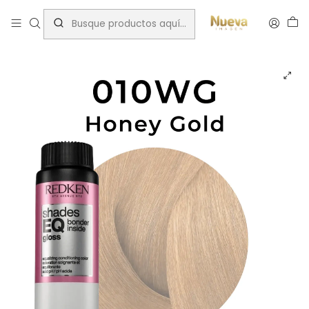
Inicio
Tintes por Marca
ShadesEQ
Warm Gold (WG)
REDKEN SHADES EQ 010WG