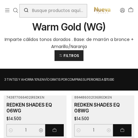
Inicio
Tintes por Marca
ShadesEQ
Warm Gold (WG)
Warm Gold (WG)
Imparte cálidos tonos dorados . Base: de marrón a bronce +
Amarillo/Naranja
FILTROS
A 3 TINTES Y AHORRA 10%
ENVÍO GRATIS POR COMPRAS SUPERIORES A $70.000
743877066402
|
REDKEN
884486002136
|
REDKEN
REDKEN SHADES EQ
REDKEN SHADES EQ
06WG
08WG
$14.500
$14.500
Cantidad
Cantidad