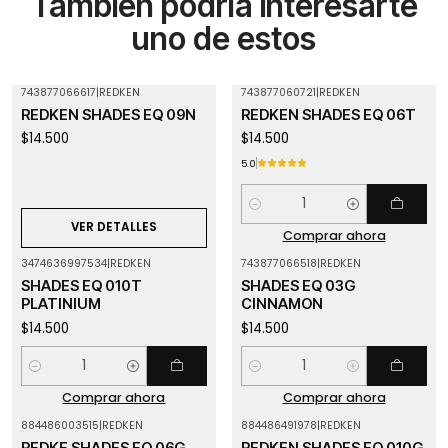
También podría interesarte
uno de estos
743877066617
|
REDKEN
743877060721
|
REDKEN
Agotado
REDKEN SHADES EQ 09N
REDKEN SHADES EQ 06T
$14.500
$14.500
5.0
Cantidad
VER DETALLES
Comprar ahora
3474636997534
|
REDKEN
743877066518
|
REDKEN
SHADES EQ 010T
SHADES EQ 03G
PLATINIUM
CINNAMON
$14.500
$14.500
Cantidad
Cantidad
Comprar ahora
Comprar ahora
884486003515
|
REDKEN
884486491978
|
REDKEN
Agotado
REDKE SHADES EQ 06G
REDKEN SHADES EQ 010G