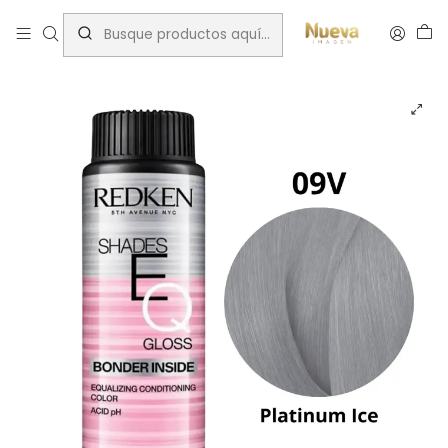
Inicio
Tintes por Marca
ShadesEQ
Violet (V)
REDKEN SHADES EQ 09V