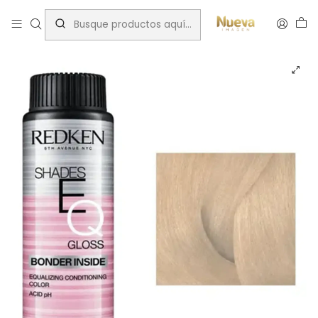
Inicio
Tintes por Marca
ShadesEQ
REDKEN SHADES EQ 010G