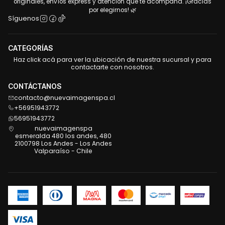
originales, envíos express y atención que te acompaña. ¡Gracias
por elegirnos! 🌿
Síguenos
CATEGORÍAS
Haz click acá para ver la ubicación de nuestra sucursal y para
contactarte con nosotros.
CONTÁCTANOS
contacto@nuevaimagenspa.cl
+56951943772
56951943772
nuevaimagenspa
esmeralda 480 los andes, 480
2100798 Los Andes - Los Andes
Valparaíso - Chile