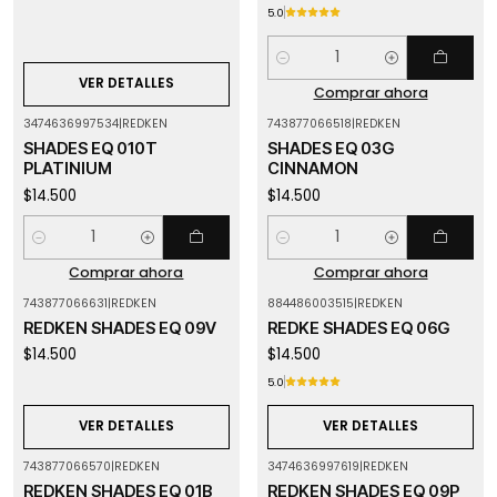
5.0
Cantidad
VER DETALLES
Comprar ahora
3474636997534
|
REDKEN
743877066518
|
REDKEN
SHADES EQ 010T
SHADES EQ 03G
PLATINIUM
CINNAMON
$14.500
$14.500
Cantidad
Cantidad
Comprar ahora
Comprar ahora
743877066631
|
REDKEN
884486003515
|
REDKEN
Agotado
Agotado
REDKEN SHADES EQ 09V
REDKE SHADES EQ 06G
$14.500
$14.500
5.0
VER DETALLES
VER DETALLES
743877066570
|
REDKEN
3474636997619
|
REDKEN
REDKEN SHADES EQ 01B
REDKEN SHADES EQ 09P