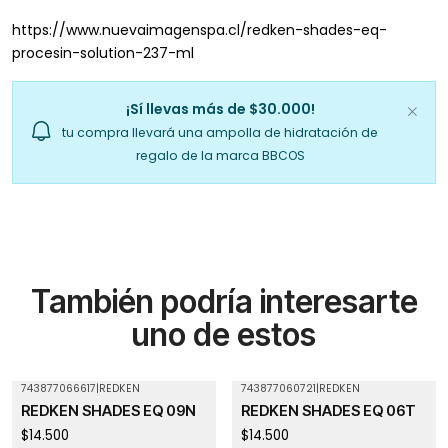
https://www.nuevaimagenspa.cl/redken-shades-eq-
procesin-solution-237-ml
¡Sí llevas más de $30.000!
tu compra llevará una ampolla de hidratación de
regalo de la marca BBCOS
También podría interesarte
uno de estos
743877066617
|
REDKEN
743877060721
|
REDKEN
Agotado
REDKEN SHADES EQ 09N
REDKEN SHADES EQ 06T
$14.500
$14.500