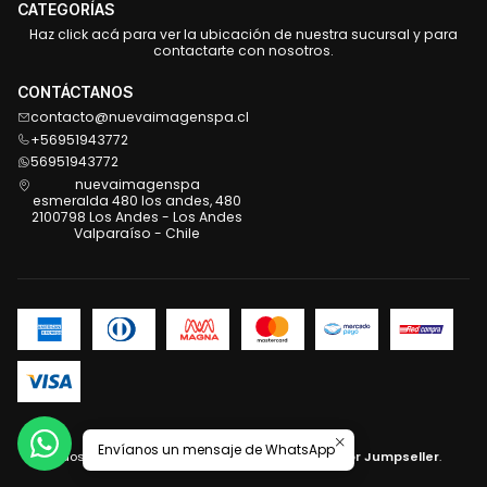
CATEGORÍAS
Haz click acá para ver la ubicación de nuestra sucursal y para
contactarte con nosotros.
CONTÁCTANOS
contacto@nuevaimagenspa.cl
+56951943772
56951943772
nuevaimagenspa
esmeralda 480 los andes, 480
2100798 Los Andes - Los Andes
Valparaíso - Chile
2026 Nueva Imagen .
Envíanos un mensaje de WhatsApp
Todos los derechos reservados.
Desarrollado por Jumpseller
.