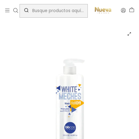
Inicio
Matizadores
Anti-Amarillos
MASCARA WHITE MECHES YELLOW OFF SILVER 500 ML