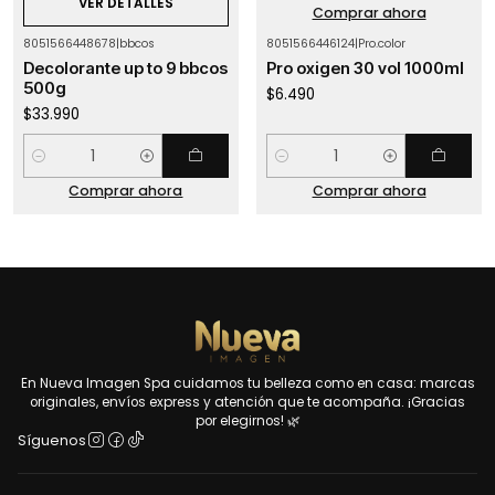
VER DETALLES
Comprar ahora
8051566448678
|
bbcos
8051566446124
|
Pro.color
Decolorante up to 9 bbcos
Pro oxigen 30 vol 1000ml
500g
$6.490
$33.990
Cantidad
Cantidad
Comprar ahora
Comprar ahora
En Nueva Imagen Spa cuidamos tu belleza como en casa: marcas
originales, envíos express y atención que te acompaña. ¡Gracias
por elegirnos! 🌿
Síguenos