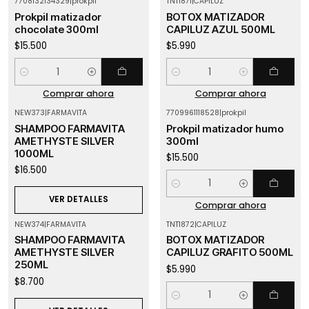
7708132134329
|
prokpil
TNT1871
|
CAPILUZ
Prokpil matizador
BOTOX MATIZADOR
chocolate 300ml
CAPILUZ AZUL 500ML
$15.500
$5.990
Cantidad
Cantidad
Comprar ahora
Comprar ahora
NEW373
|
FARMAVITA
7709961118528
|
prokpil
Agotado
SHAMPOO FARMAVITA
Prokpil matizador humo
AMETHYSTE SILVER
300ml
1000ML
$15.500
$16.500
Cantidad
VER DETALLES
Comprar ahora
NEW374
|
FARMAVITA
TNT1872
|
CAPILUZ
Agotado
SHAMPOO FARMAVITA
BOTOX MATIZADOR
AMETHYSTE SILVER
CAPILUZ GRAFITO 500ML
250ML
$5.990
$8.700
Cantidad