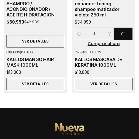
Agotado
SHAMPOO /
enhancer toning
ACONDICIONADOR /
shampoo matizador
ACEITE HIDRATACION
violeta 250 ml
$30.990
$34.990
$42.989
Cantidad
VER DETALLES
Comprar ahora
CREM39
|
KALLOS
CREM38
|
KALLOS
Agotado
Agotado
KALLOS MANGO HAIR
KALLOS MASCARA DE
MASK 1000ML
KERATINA 1000ML
$13.000
$13.000
VER DETALLES
VER DETALLES