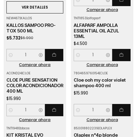
Cantidad
VER DETALLES
Comprar ahora
NEW467
|
KALLOS
TNT1853
|
alfaparf
-18%
OFF
KALLOS SAMPOO PRO-
ALFAPARF AMPOLLA
TOX 500 ML
ESSENTIAL OIL AZUL
13ML
$5.732
$6.990
$4.500
Cantidad
Cantidad
Comprar ahora
Comprar ahora
ACOND24
|
CLOE
7804659760154
|
CLOE
CLOE PURE SENSATION
Cloe ooh my color violet
COLOR ACONDICIONADOR
shampoo 400 ml
400 ML
$15.990
$15.990
Cantidad
Cantidad
Comprar ahora
Comprar ahora
TNT1948
|
bbcos
850018802239
|
OLAPLEX
-28%
OFF
KIT KRISTAL EVO
Olaplex n°4p blonde