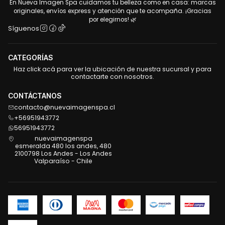
En Nueva Imagen Spa cuidamos tu belleza como en casa: marcas
originales, envíos express y atención que te acompaña. ¡Gracias
por elegirnos! 🌿
Síguenos
CATEGORÍAS
Haz click acá para ver la ubicación de nuestra sucursal y para
contactarte con nosotros.
CONTÁCTANOS
contacto@nuevaimagenspa.cl
+56951943772
56951943772
nuevaimagenspa
esmeralda 480 los andes, 480
2100798 Los Andes - Los Andes
Valparaíso - Chile