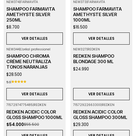
NEW374
|
FARMAVITA
NEW373
|
FARMAVITA
Agotado
Agotado
SHAMPOO FARMAVITA
SHAMPOO FARMAVITA
AMETHYSTE SILVER
AMETHYSTE SILVER
250ML
1000ML
$8.700
$16.500
VER DETALLES
VER DETALLES
NEW344
|
L'oréal professionel
NEW327
|
REDKEN
Agotado
Agotado
SHAMPOO CHROMA
REDKEN SHAMPOO
CRÉME NEUTRALIZA
BLONDAGE 300 ML
TONOS NARANJAS
$24.990
$28.500
5.0
VER DETALLES
VER DETALLES
71572974775485
|
REDKEN
71572922663300
|
REDKEN
-3%
OFF
Agotado
REDKEN ACIDIC COLOR
REDKEN ACIDIC COLOR
Agotado
GLOSS SHAMPOO 1000ML
GLOSS SHAMPOO 300ML
$54.000
$29.300
$55.500
VER DETALLES
VER DETALLES