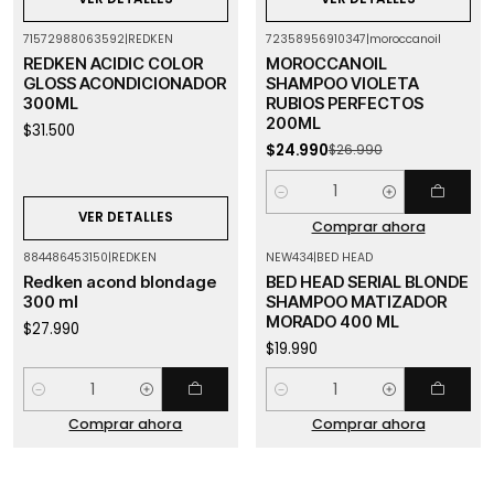
71572988063592
|
REDKEN
72358956910347
|
moroccanoil
-7%
OFF
Agotado
REDKEN ACIDIC COLOR
MOROCCANOIL
GLOSS ACONDICIONADOR
SHAMPOO VIOLETA
300ML
RUBIOS PERFECTOS
200ML
$31.500
$24.990
$26.990
Cantidad
VER DETALLES
Comprar ahora
884486453150
|
REDKEN
NEW434
|
BED HEAD
Redken acond blondage
BED HEAD SERIAL BLONDE
300 ml
SHAMPOO MATIZADOR
MORADO 400 ML
$27.990
$19.990
Cantidad
Cantidad
Comprar ahora
Comprar ahora