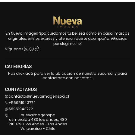
En Nueva Imagen Spa cuidamos tu belleza como en casa: marcas
originales, envíos express y atención que te acompaña. ¡Gracias
por elegirnos! 🌿
Síguenos
CATEGORÍAS
Haz click acá para ver la ubicación de nuestra sucursal y para
contactarte con nosotros.
CONTÁCTANOS
contacto@nuevaimagenspa.cl
+56951943772
56951943772
nuevaimagenspa
esmeralda 480 los andes, 480
2100798 Los Andes - Los Andes
Valparaíso - Chile