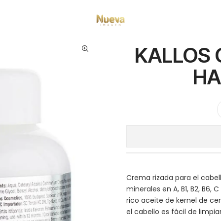
mientos capilares
Marcas
Kallos
KALLOS CHERRY HIDRATACIÓN HAI
KALLOS 
HA
Crema rizada para el cabel
minerales en A, B1, B2, B6, 
rico aceite de kernel de cer
el cabello es fácil de limpia