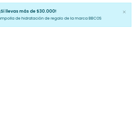
¡Sí llevas más de $30.000!
ampolla de hidratación de regalo de la marca BBCOS