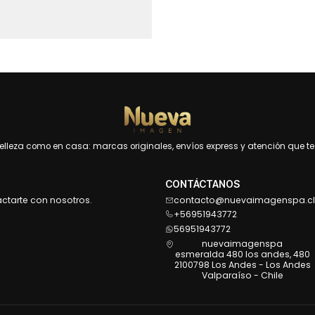
leza como en casa: marcas originales, envíos express y atención que te 
CONTÁCTANOS
actarte con nosotros.
contacto@nuevaimagenspa.cl
+56951943772
56951943772
nuevaimagenspa
esmeralda 480 los andes, 480
2100798 Los Andes - Los Andes
Valparaíso - Chile