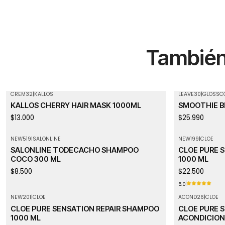
También 
CREM32
|
KALLOS
LEAVE30
|
GLOSSC
Agotado
KALLOS CHERRY HAIR MASK 1000ML
SMOOTHIE B
$13.000
$25.990
NEW519
|
SALONLINE
NEW199
|
CLOE
Agotado
SALONLINE TODECACHO SHAMPOO
CLOE PURE 
COCO 300 ML
1000 ML
$8.500
$22.500
5.0
NEW201
|
CLOE
ACOND26
|
CLOE
CLOE PURE SENSATION REPAIR SHAMPOO
CLOE PURE S
1000 ML
ACONDICION