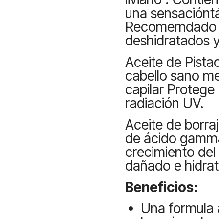
una sensacióntá
Recomemdado pa
deshidratados 
Aceite de Pista
cabello sano mej
capilar Protege 
radiación UV.
Aceite de borraj
de ácido gamma-l
crecimiento del 
dañado e hidrat
Beneficios:
Una formula 