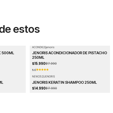
 de estos
ACOND62
|
jenoris
-11%
OFF
K 500ML
JENORIS ACONDICIONADOR DE PISTACHO
Agotado
250ML
$15.990
$17.990
5.0
NEW252
|
JENORIS
-17%
OFF
ML
JENORIS KERATIN SHAMPOO 250ML
$14.990
$17.990