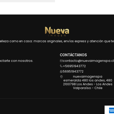
leza como en casa: marcas originales, envíos express y atención que te 
CONTÁCTANOS
actarte con nosotros.
contacto@nuevaimagenspa.cl
+56951943772
56951943772
nuevaimagenspa
esmeralda 480 los andes, 480
2100798 Los Andes - Los Andes
Valparaíso - Chile