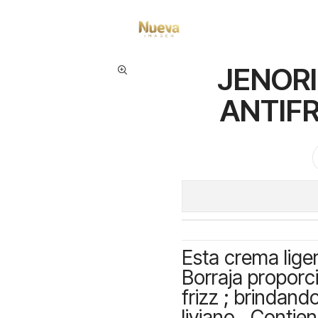
ntos capilares
Marcas
Jenoris
JENORIS ACEITE EN CREMA ANTIFRIZZ
JENORI
ANTIFR
Esta crema lige
Borraja proporci
frizz ; brindan
liviano . Contie