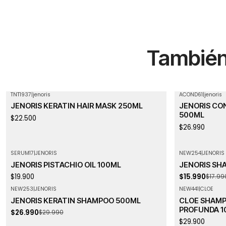
También 
TNT1937
|
jenoris
ACOND61
|
jenoris
Agotado
JENORIS KERATIN HAIR MASK 250ML
JENORIS CO
500ML
$22.500
$26.990
SERUM17
|
JENORIS
NEW254
|
JENORIS
-11%
OFF
Agotado
JENORIS PISTACHIO OIL 100ML
JENORIS SH
$19.900
$15.990
$17.99
NEW253
|
JENORIS
NEW441
|
CLOE
-10%
OFF
JENORIS KERATIN SHAMPOO 500ML
CLOE SHAMP
Agotado
PROFUNDA 1
$26.990
$29.990
$29.900