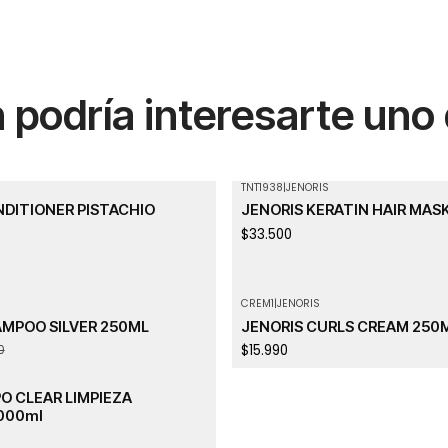
podría interesarte uno
TNT1938
|
JENORIS
Agotado
NDITIONER PISTACHIO
JENORIS KERATIN HAIR MAS
$33.500
CREM1
|
JENORIS
Agotado
AMPOO SILVER 250ML
JENORIS CURLS CREAM 250
$15.990
0
O CLEAR LIMPIEZA
000ml