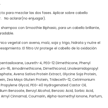
.
ucto para mezclar las dos fases. Aplicar sobre cabello
. No aclarar(no enjuagar).
shampoo con Smoothie Biphasic, para un cabello brillante,
radable.
nico vegetal con avena, maíz, soja y trigo, hidrata y nutre el
esapmiento. El filtro UV protege el cabello de la oxidación
opentasiloxane, Laureth-4, PEG-12 Dimethicone, Phenyl
ium-16, Amodimethicone, Dimethiconol, Linoleamidopropyl
hate, Avena Sativa Protein Extract, Glycine Soja Protein,
ein, Zea Mays Gluten Protein, Trideceth-12, Cetrimonium
Propylene Glycol, PEG-40 Hydrogenated Castor Oil,
dium Benzoate, Benzyl Alcohol, Benzoic Acid, Sorbic Acid,
 Amyl Cinnamal, Coumarin, Alpha-Isomethyl Ionone, Parfum,