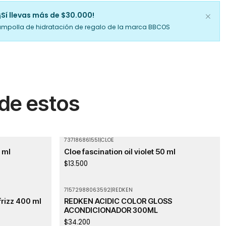
¡Sí llevas más de $30.000!
ampolla de hidratación de regalo de la marca BBCOS
 de estos
737186861551
|
CLOE
0 ml
Cloe fascination oil violet 50 ml
$13.500
71572988063592
|
REDKEN
frizz 400 ml
REDKEN ACIDIC COLOR GLOSS
ACONDICIONADOR 300ML
$34.200