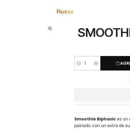
ratamientos capilares
Marcas
Kosswell
SMOOTHIE BIPHASIC GLOSS
SMOOTHI
AGR
Cantidad
Smoothie Biphasic
es un a
peinado con un extra de sua