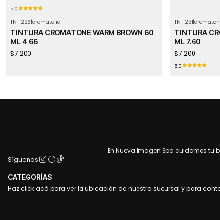
5.0
TNT1226
|
cromatone
TNT1231
|
cromaton
TINTURA CROMATONE WARM BROWN 60
TINTURA C
ML 4.66
ML 7.60
$7.200
$7.200
5.0
En Nueva Imagen Spa cuidamos tu bel
Síguenos
CATEGORÍAS
Haz click acá para ver la ubicación de nuestra sucursal y para cont