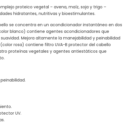
plejo proteico vegetal – avena, maíz, soja y trigo –
ades hidratantes, nutritivas y bioestimulantes.
bello se concentra en un acondicionador instantáneo en dos
(color blanco) contiene agentes acondicionadores que
 y suavidad. Mejora altamente la manejabilidad y peinabilidad
(color rosa) contiene filtro UVA-B protector del cabello
atro proteínas vegetales y agentes antiestáticos que
to.
peinabilidad.
iento.
otector UV.
as.