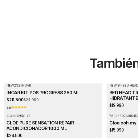
También 
NEW232
|
INOAR
NEW194
|
BED HEA
-18%
OFF
Agotado
INOAR KIT POS PROGRESS 250 ML
BED HEAD T
Agotado
HIDRATANTE
$20.500
$24.990
$19.990
5.0
ACOND25
|
CLOE
7804659760154
|
C
CLOE PURE SENSATION REPAIR
Cloe ooh my 
ACONDICIONADOR 1000 ML
$15.990
$24.500