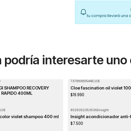
tu compra llevará una 
podría interesarte uno
D
737186861544
|
CLOE
Agotado
IGI SHAMPOO RECOVERY
Cloe fascination oil violet 10
 RAPIDO 400ML
$19.990
LOE
8029352353536
|
insight
Agotado
color violet shampoo 400 ml
Insight acondicionador anti-
$7.500