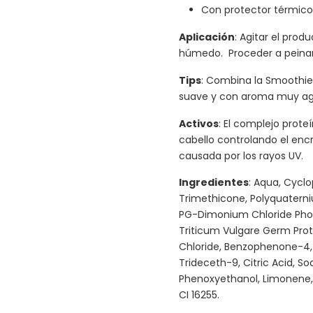
Con protector térmico
Aplicación
: Agitar el prod
húmedo. Proceder a peinar
Tips
: Combina la Smoothie 
suave y con aroma muy ag
Activos
: El complejo proteí
cabello controlando el encr
causada por los rayos UV.
Ingredientes
: Aqua, Cycl
Trimethicone, Polyquatern
PG-Dimonium Chloride Phosp
Triticum Vulgare Germ Prot
Chloride, Benzophenone-4, 
Trideceth-9, Citric Acid, So
Phenoxyethanol, Limonene,
CI 16255.