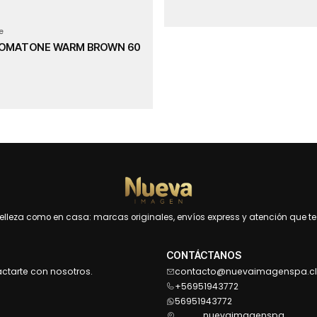
e
ROMATONE WARM BROWN 60
leza como en casa: marcas originales, envíos express y atención que te 
CONTÁCTANOS
actarte con nosotros.
contacto@nuevaimagenspa.cl
+56951943772
56951943772
nuevaimagenspa