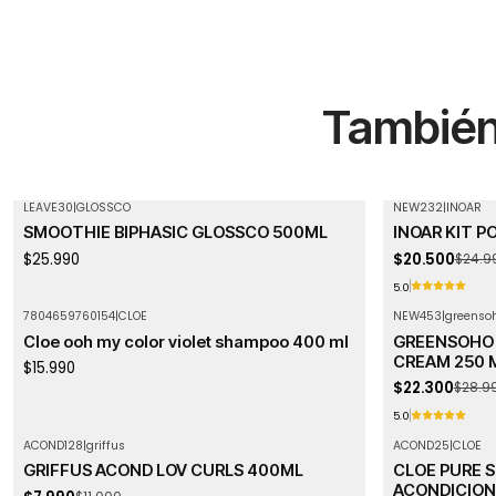
También 
LEAVE30
|
GLOSSCO
NEW232
|
INOAR
-18%
OFF
SMOOTHIE BIPHASIC GLOSSCO 500ML
INOAR KIT P
Agotado
$25.990
$20.500
$24.9
5.0
7804659760154
|
CLOE
NEW453
|
greenso
-23%
OFF
Cloe ooh my color violet shampoo 400 ml
GREENSOHO 
CREAM 250 
$15.990
$22.300
$28.9
5.0
ACOND128
|
griffus
ACOND25
|
CLOE
-27%
OFF
GRIFFUS ACOND LOV CURLS 400ML
CLOE PURE S
Agotado
ACONDICION