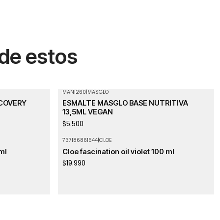
 de estos
MANI260
|
MASGLO
ECOVERY
ESMALTE MASGLO BASE NUTRITIVA
13,5ML VEGAN
$5.500
737186861544
|
CLOE
Agotado
 ml
Cloe fascination oil violet 100 ml
$19.990