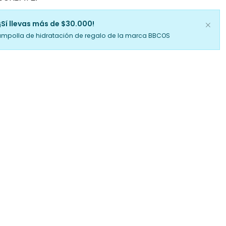
¡Sí llevas más de $30.000!
ampolla de hidratación de regalo de la marca BBCOS