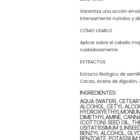
Garantiza una acción emoli
intensamente nutridos y di
CÓMO USARLO
Aplicar sobre el cabello mo
cuidadosamente.
EXTRACTOS
Extracto Biológico de semi
Cacao, Aceite de Algodón,
INGREDIENTES:
AQUA (WATER), CETEAR
ALCOHOL, CETYL ALCOH
HYDROXYETHYLMONIUM
DIMETHYLAMINE, CANNA
(COTTON) SEED OIL, T
USITATISSIMUM (LINSEE
BENZYL ALCOHOL, GLYCE
BENZOATE, POTASSIUM 