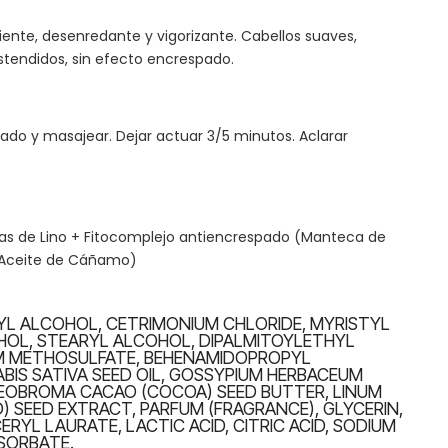
ente, desenredante y vigorizante. Cabellos suaves,
stendidos, sin efecto encrespado.
jado y masajear. Dejar actuar 3/5 minutos. Aclarar
llas de Lino + Fitocomplejo antiencrespado (Manteca de
 Aceite de Cáñamo)
YL ALCOHOL, CETRIMONIUM CHLORIDE, MYRISTYL
OL, STEARYL ALCOHOL, DIPALMITOYLETHYL
 METHOSULFATE, BEHENAMIDOPROPYL
BIS SATIVA SEED OIL, GOSSYPIUM HERBACEUM
HEOBROMA CACAO (COCOA) SEED BUTTER, LINUM
D) SEED EXTRACT, PARFUM (FRAGRANCE), GLYCERIN,
RYL LAURATE, LACTIC ACID, CITRIC ACID, SODIUM
SORBATE.