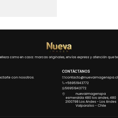
leza como en casa: marcas originales, envíos express y atención que te 
CONTÁCTANOS
actarte con nosotros.
contacto@nuevaimagenspa.cl
+56951943772
56951943772
nuevaimagenspa
esmeralda 480 los andes, 480
2100798 Los Andes - Los Andes
Valparaíso - Chile