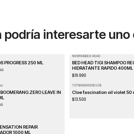
podría interesarte uno
NEW194
|
BED HEAD
Agotado
OS PROGRESS 250 ML
BED HEAD TIGI SHAMPOO R
HIDRATANTE RAPIDO 400ML
90
$19.990
ho
737186861551
|
CLOE
BOOMERANG.ZERO LEAVE IN
Cloe fascination oil violet 50
ML
$13.500
92
ENSATION REPAIR
ADOR 1000 ML