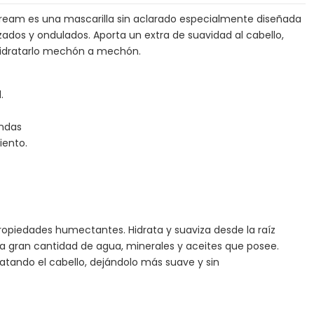
ream es una mascarilla sin aclarado especialmente diseñada
izados y ondulados. Aporta un extra de suavidad al cabello,
hidratarlo mechón a mechón.
.
ondas
iento.
ropiedades humectantes. Hidrata y suaviza desde la raíz
la gran cantidad de agua, minerales y aceites que posee.
dratando el cabello, dejándolo más suave y sin