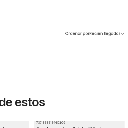
Ordenar por
Recién llegados
 de estos
737186861544
|
CLOE
Agotado