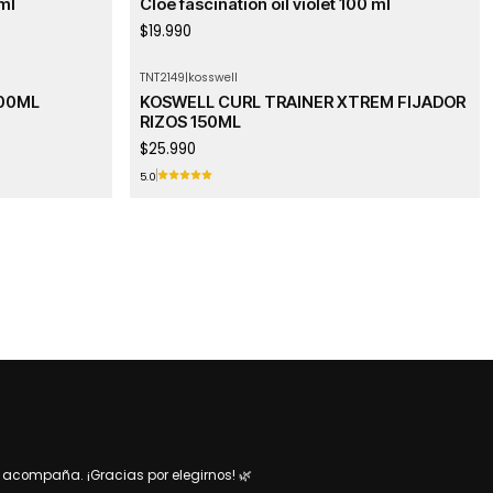
 ml
Cloe fascination oil violet 100 ml
$19.990
TNT2149
|
kosswell
100ML
KOSWELL CURL TRAINER XTREM FIJADOR
RIZOS 150ML
$25.990
5.0
acompaña. ¡Gracias por elegirnos! 🌿