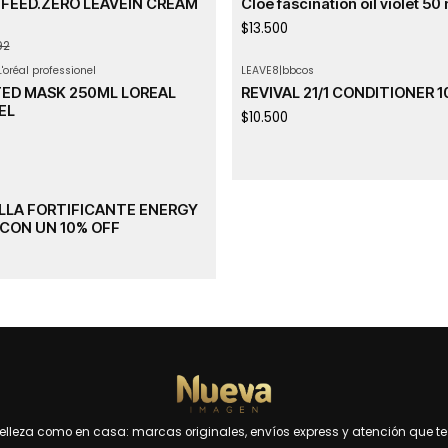
FEED.ZERO LEAVEIN CREAM
Cloe fascination oil violet 50
$13.500
92
L'oréal professionel
LEAVE8
|
bbcos
TED MASK 250ML LOREAL
REVIVAL 21/1 CONDITIONER 
EL
$10.500
LLA FORTIFICANTE ENERGY
 CON UN 10% OFF
leza como en casa: marcas originales, envíos express y atención que te 