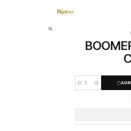
 capilares
Marcas
GreenSosho
GREENSOHO BOOMERANG.ZERO LEAVE
BOOMER
C
AGR
Cantidad