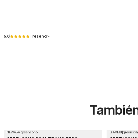
5.0
1 reseña
También 
NEW454
|
greensoho
LEAVE18
|
greensoh
-36%
OFF
-23%
OFF