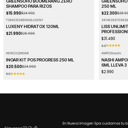
GREENSOHO BOOMERANG.ZERO
GREENSOHO 
SHAMPOO PARA RIZOS
250 ML
$15.990
$22.300
$24.992
$28.9
73843312481943
|
LUXENY
3474636975983
|
-19%
OFF
Agotado
LUXENY HIDRATOX 120ML
LISS UNLIMI
PROFESSION
$21.990
$26.990
$31.490
5.0
NEW232
|
INOAR
AMPO3
|
nashi
-18%
OFF
INOAR KIT POS PROGRESS 250 ML
NASHI AMPO
Agotado
6ML LLEVA 3
$20.500
$24.990
$2.990
5.0
En Nueva Imagen Spa cuidamos tu bel