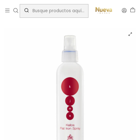
Inicio
Tratamientos capilares
Marcas
Kallos
KALLOS FLAT IRON SPRAY THERMOPROTECTOR 200 ML