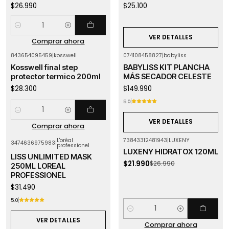
$26.990
$25.100
Cantidad
VER DETALLES
Comprar ahora
843654095459
|
kosswell
074108458827
|
babyliss
Agotado
Kosswell final step
BABYLISS KIT PLANCHA
protector termico 200ml
MÁS SECADOR CELESTE
$28.300
$149.990
5.0
Cantidad
VER DETALLES
Comprar ahora
L'oréal
73843312481943
|
LUXENY
3474636975983
|
professionel
-19%
OFF
Agotado
LUXENY HIDRATOX 120ML
LISS UNLIMITED MASK
$21.990
$26.990
250ML LOREAL
PROFESSIONEL
$31.490
5.0
Cantidad
VER DETALLES
Comprar ahora