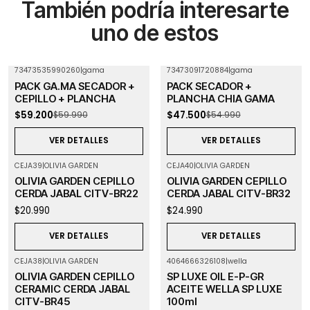
También podría interesarte
uno de estos
73473535990260
|
gama
73473091720884
|
gama
-1%
OFF
-14%
OFF
PACK GA.MA SECADOR +
PACK SECADOR +
Agotado
Agotado
CEPILLO + PLANCHA
PLANCHA CHIA GAMA
$59.200
$47.500
$59.990
$54.990
VER DETALLES
VER DETALLES
CEJA39
|
OLIVIA GARDEN
CEJA40
|
OLIVIA GARDEN
Agotado
Agotado
OLIVIA GARDEN CEPILLO
OLIVIA GARDEN CEPILLO
CERDA JABAL CITV-BR22
CERDA JABAL CITV-BR32
$20.990
$24.990
VER DETALLES
VER DETALLES
CEJA38
|
OLIVIA GARDEN
4064666326108
|
wella
Agotado
OLIVIA GARDEN CEPILLO
SP LUXE OIL E-P-GR
CERAMIC CERDA JABAL
ACEITE WELLA SP LUXE
CITV-BR45
100ml