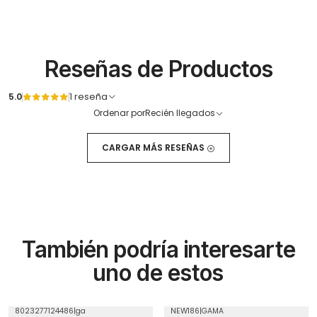
Reseñas de Productos
5.0
1 reseña
Ordenar por
Recién llegados
CARGAR MÁS RESEÑAS
También podría interesarte
uno de estos
8023277124486
|
ga
NEW186
|
GAMA