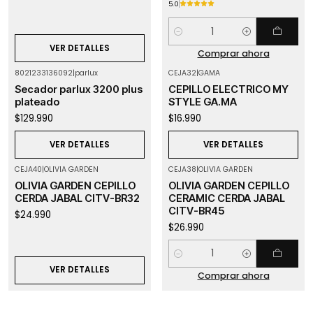
5.0
Cantidad
VER DETALLES
Comprar ahora
8021233136092
|
parlux
CEJA32
|
GAMA
Agotado
Agotado
Secador parlux 3200 plus
CEPILLO ELECTRICO MY
plateado
STYLE GA.MA
$129.990
$16.990
VER DETALLES
VER DETALLES
CEJA40
|
OLIVIA GARDEN
CEJA38
|
OLIVIA GARDEN
Agotado
OLIVIA GARDEN CEPILLO
OLIVIA GARDEN CEPILLO
CERDA JABAL CITV-BR32
CERAMIC CERDA JABAL
CITV-BR45
$24.990
$26.990
Cantidad
VER DETALLES
Comprar ahora