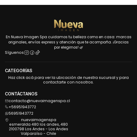
En Nueva Imagen Spa cuidamos tu belleza como en casa: marcas
originales, envíos express y atención que te acompaña. ¡Gracias
por elegirnos! 🌿
Síguenos
CATEGORÍAS
Haz click acá para ver la ubicación de nuestra sucursal y para
contactarte con nosotros.
CONTÁCTANOS
contacto@nuevaimagenspa.cl
+56951943772
56951943772
nuevaimagenspa
esmeralda 480 los andes, 480
2100798 Los Andes - Los Andes
Valparaíso - Chile