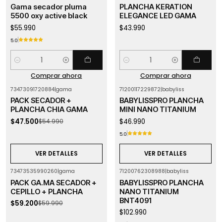
Gama secador pluma
PLANCHA KERATION
5500 oxy active black
ELEGANCE LED GAMA
$55.990
$43.990
5.0
Cantidad
Cantidad
Comprar ahora
Comprar ahora
73473091720884
|
gama
71200117229872
|
babyliss
-14%
OFF
Agotado
PACK SECADOR +
BABYLISSPRO PLANCHA
Agotado
PLANCHA CHIA GAMA
MINI NANO TITANIUM
$47.500
$46.990
$54.990
5.0
VER DETALLES
VER DETALLES
73473535990260
|
gama
71200762308988
|
babyliss
-1%
OFF
PACK GA.MA SECADOR +
BABYLISSPRO PLANCHA
Agotado
CEPILLO + PLANCHA
NANO TITANIUM
BNT4091
$59.200
$59.990
$102.990