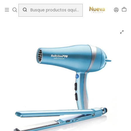
Inicio
Secadores/planchas
Secadores
BABYLISS KIT PLANCHA MÁS SECADOR CELESTE