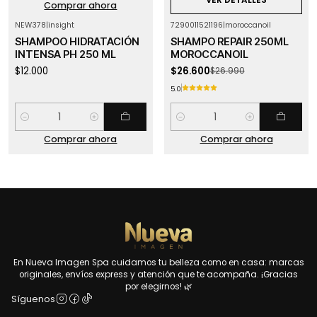
Comprar ahora
NEW378
|
insight
7290011521196
|
moroccanoil
-1%
OFF
SHAMPOO HIDRATACIÓN
SHAMPO REPAIR 250ML
INTENSA PH 250 ML
MOROCCANOIL
$12.000
$26.600
$26.990
5.0
Cantidad
Cantidad
Comprar ahora
Comprar ahora
En Nueva Imagen Spa cuidamos tu belleza como en casa: marcas
originales, envíos express y atención que te acompaña. ¡Gracias
por elegirnos! 🌿
Síguenos