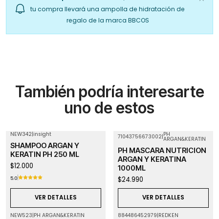
tu compra llevará una ampolla de hidratación de
regalo de la marca BBCOS
También podría interesarte
uno de estos
NEW342
|
insight
PH
71043756673002
|
ARGAN&KERATIN
Agotado
Agotado
SHAMPOO ARGAN Y
PH MASCARA NUTRICION
KERATIN PH 250 ML
ARGAN Y KERATINA
$12.000
1000ML
5.0
$24.990
VER DETALLES
VER DETALLES
NEW523
|
PH ARGAN&KERATIN
884486452979
|
REDKEN