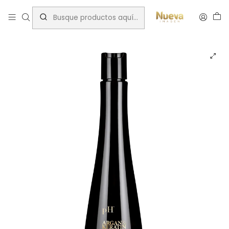
Inicio
Nutrición capilar
Shampoo
PH SHAMPOO NUTRICION ARGAN Y KERATINA