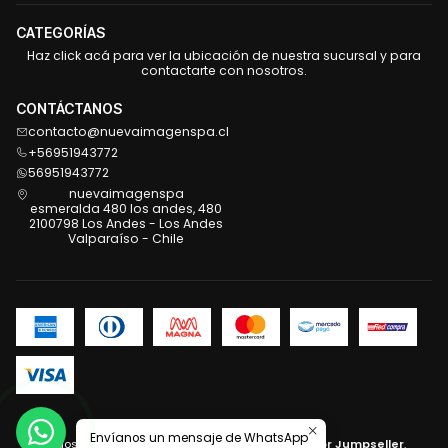
CATEGORÍAS
Haz click acá para ver la ubicación de nuestra sucursal y para
contactarte con nosotros.
CONTÁCTANOS
contacto@nuevaimagenspa.cl
+56951943772
56951943772
nuevaimagenspa
esmeralda 480 los andes, 480
2100798 Los Andes - Los Andes
Valparaíso - Chile
2026 Nueva Imagen .
Envíanos un mensaje de WhatsApp
Todos los derechos reservados.
Desarrollado por Jumpseller
.