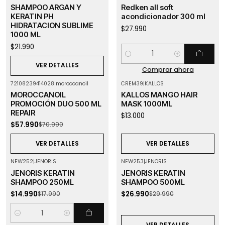
Agotado
SHAMPOO ARGAN Y
Redken all soft
KERATIN PH
acondicionador 300 ml
HIDRATACION SUBLIME
$27.990
1000 ML
$21.990
Cantidad
VER DETALLES
Comprar ahora
72108239414028
|
moroccanoil
CREM39
|
KALLOS
-18%
OFF
Agotado
MOROCCANOIL
KALLOS MANGO HAIR
Agotado
PROMOCIÓN DUO 500 ML
MASK 1000ML
REPAIR
$13.000
$57.990
$70.990
VER DETALLES
VER DETALLES
NEW252
|
JENORIS
NEW253
|
JENORIS
-17%
OFF
-10%
OFF
JENORIS KERATIN
JENORIS KERATIN
Agotado
SHAMPOO 250ML
SHAMPOO 500ML
$14.990
$26.990
$17.990
$29.990
Cantidad
VER DETALLES