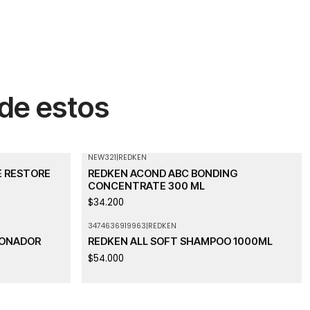
 de estos
NEW321
|
REDKEN
E RESTORE
REDKEN ACOND ABC BONDING
CONCENTRATE 300 ML
$34.200
3474636919963
|
REDKEN
Agotado
IONADOR
REDKEN ALL SOFT SHAMPOO 1000ML
$54.000