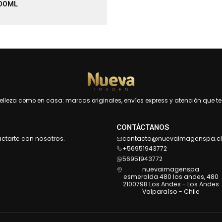
00ML
leza como en casa: marcas originales, envíos express y atención que te 
CONTÁCTANOS
actarte con nosotros.
contacto@nuevaimagenspa.cl
+56951943772
56951943772
nuevaimagenspa
esmeralda 480 los andes, 480
2100798 Los Andes - Los Andes
Valparaíso - Chile