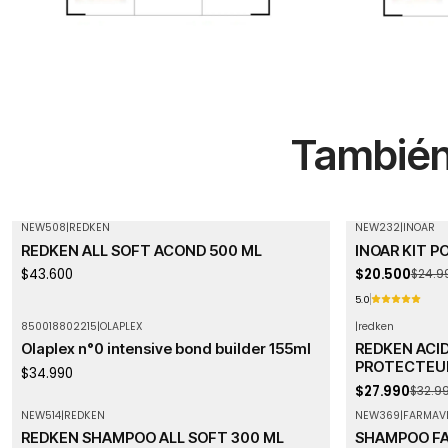
También 
NEW508
|
REDKEN
NEW232
|
INOAR
-18%
OFF
REDKEN ALL SOFT ACOND 500 ML
INOAR KIT P
Agotado
$43.600
$20.500
$24.9
5.0
850018802215
|
OLAPLEX
|
redken
-15%
OFF
Agotado
Olaplex n°0 intensive bond builder 155ml
REDKEN ACI
Agotado
PROTECTEUR
$34.990
$27.990
$32.9
NEW514
|
REDKEN
NEW369
|
FARMAVI
Agotado
Agotado
REDKEN SHAMPOO ALL SOFT 300 ML
SHAMPOO F