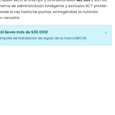
 cabello seco, el shampo y acondicionador
ALL SOFT
son los
istema de administración inteligente y exclusivo RCT protein
esde la raiz hasta las puntas, entregándole la nutrición
lo necesita.
¡Sí llevas más de $30.000!
ampolla de hidratación de regalo de la marca BBCOS