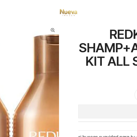
arcas
Redken
REDKEN KIT ALL SOFT SHAMP+ACOND 300ML REDKEN K
REDK
SHAMP+A
KIT AL