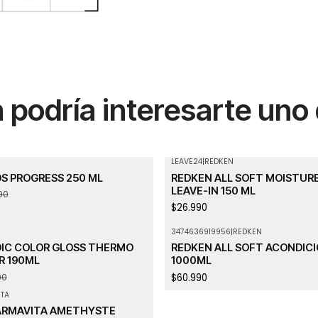
podría interesarte uno
LEAVE24
|
REDKEN
Agotado
OS PROGRESS 250 ML
REDKEN ALL SOFT MOISTUR
LEAVE-IN 150 ML
90
$26.990
3474636919956
|
REDKEN
Agotado
DIC COLOR GLOSS THERMO
REDKEN ALL SOFT ACONDIC
 190ML
1000ML
$60.990
90
TA
ARMAVITA AMETHYSTE