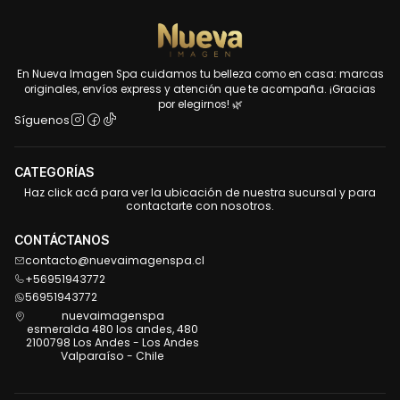
En Nueva Imagen Spa cuidamos tu belleza como en casa: marcas
originales, envíos express y atención que te acompaña. ¡Gracias
por elegirnos! 🌿
Síguenos
CATEGORÍAS
Haz click acá para ver la ubicación de nuestra sucursal y para
contactarte con nosotros.
CONTÁCTANOS
contacto@nuevaimagenspa.cl
+56951943772
56951943772
nuevaimagenspa
esmeralda 480 los andes, 480
2100798 Los Andes - Los Andes
Valparaíso - Chile