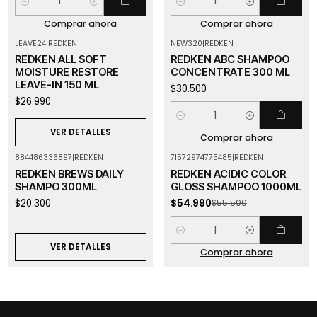
Cantidad
Cantidad
Comprar ahora
Comprar ahora
LEAVE24
|
REDKEN
NEW320
|
REDKEN
Agotado
REDKEN ALL SOFT
REDKEN ABC SHAMPOO
MOISTURE RESTORE
CONCENTRATE 300 ML
LEAVE-IN 150 ML
$30.500
$26.990
Cantidad
VER DETALLES
Comprar ahora
884486336897
|
REDKEN
71572974775485
|
REDKEN
-1%
OFF
Agotado
REDKEN BREWS DAILY
REDKEN ACIDIC COLOR
SHAMPO 300ML
GLOSS SHAMPOO 1000ML
$20.300
$54.990
$55.500
Cantidad
VER DETALLES
Comprar ahora