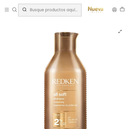
Inicio
Tratamientos capilares
Marcas
Redken
REDKEN ALL SOFT SHAMPO 300ML