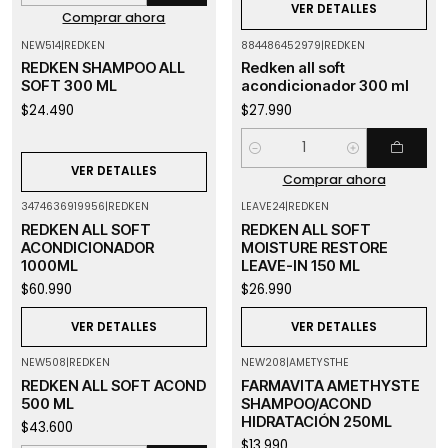
VER DETALLES
Comprar ahora
NEW514
|
REDKEN
884486452979
|
REDKEN
Agotado
REDKEN SHAMPOO ALL
Redken all soft
SOFT 300 ML
acondicionador 300 ml
$24.490
$27.990
Cantidad
VER DETALLES
Comprar ahora
3474636919956
|
REDKEN
LEAVE24
|
REDKEN
Agotado
Agotado
REDKEN ALL SOFT
REDKEN ALL SOFT
ACONDICIONADOR
MOISTURE RESTORE
1000ML
LEAVE-IN 150 ML
$60.990
$26.990
VER DETALLES
VER DETALLES
NEW508
|
REDKEN
NEW208
|
AMETYSTHE
Agotado
REDKEN ALL SOFT ACOND
FARMAVITA AMETHYSTE
500 ML
SHAMPOO/ACOND
HIDRATACIÓN 250ML
$43.600
$13.990