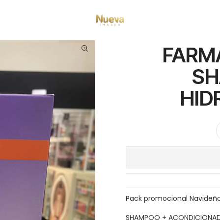
pilares
Marcas
Amethyste
FARMAVITA AMETHYSTE SHAMPOO/ACON
FARM
SH
HID
Pack promocional Navideñ
SHAMPOO + ACONDICIONAD