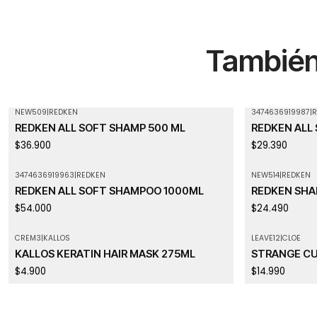
También 
NEW509
|
REDKEN
3474636919987
|
R
REDKEN ALL SOFT SHAMP 500 ML
REDKEN ALL
$36.900
$29.390
3474636919963
|
REDKEN
NEW514
|
REDKEN
Agotado
Agotado
REDKEN ALL SOFT SHAMPOO 1000ML
REDKEN SHA
$54.000
$24.490
CREM3
|
KALLOS
LEAVE12
|
CLOE
Agotado
KALLOS KERATIN HAIR MASK 275ML
STRANGE CU
$4.900
$14.990