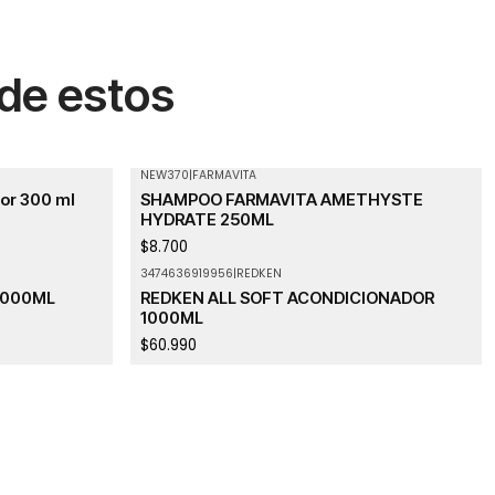
 de estos
NEW370
|
FARMAVITA
dor 300 ml
SHAMPOO FARMAVITA AMETHYSTE
HYDRATE 250ML
$8.700
3474636919956
|
REDKEN
Agotado
1000ML
REDKEN ALL SOFT ACONDICIONADOR
1000ML
$60.990