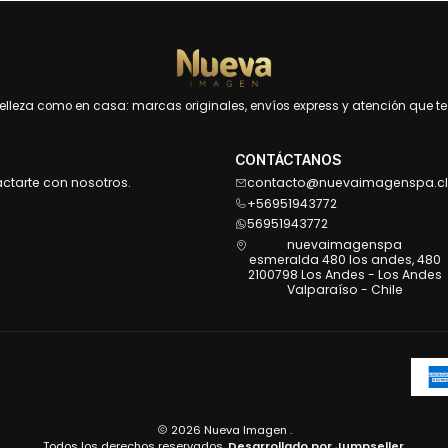
leza como en casa: marcas originales, envíos express y atención que te 
CONTÁCTANOS
actarte con nosotros.
contacto@nuevaimagenspa.cl
+56951943772
56951943772
nuevaimagenspa
esmeralda 480 los andes, 480
2100798 Los Andes - Los Andes
Valparaíso - Chile
2026 Nueva Imagen .
Todos los derechos reservados.
Desarrollado por Jumpseller
.