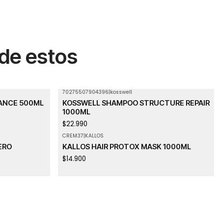
 de estos
70275507904396
|
kosswell
ANCE 500ML
KOSSWELL SHAMPOO STRUCTURE REPAIR
1000ML
$22.990
CREM37
|
KALLOS
Agotado
ERO
KALLOS HAIR PROTOX MASK 1000ML
$14.900