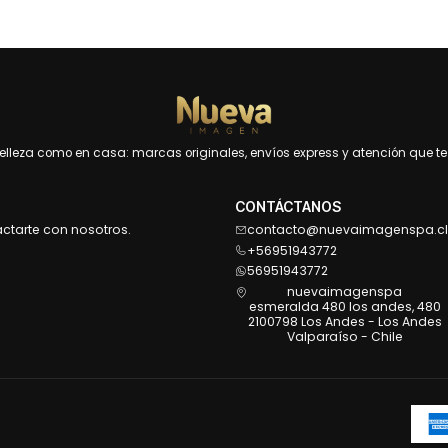
leza como en casa: marcas originales, envíos express y atención que te 
CONTÁCTANOS
actarte con nosotros.
contacto@nuevaimagenspa.cl
+56951943772
56951943772
nuevaimagenspa
esmeralda 480 los andes, 480
2100798 Los Andes - Los Andes
Valparaíso - Chile