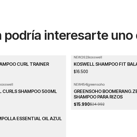
podría interesarte uno
NEW262
|
kosswell
AMPOO CURL TRAINER
KOSWELL SHAMPOO FIT BAL
$16.500
kosswell
NEW454
|
greensoho
-36%
OFF
L CURLS SHAMPOO 500ML
GREENSOHO BOOMERANG.Z
SHAMPOO PARA RIZOS
$15.990
$24.992
POLLA ESSENTIAL OIL AZUL