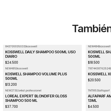
También 
8437010135033
|
kosswell
NEW484
|
kosswell
Agotado
Agotado
KOSSWELL DAILY SHAMPOO 500ML USO
KOSWELL SH
DIARIO
500ML
$24.500
$18.500
NEW485
|
kosswell
71874438762524
|
Agotado
Agotado
KOSWELL SHAMPOO VOLUME PLUS
KOSSWELL X
500ML
$20.500
$13.200
NEW273
|
L'oréal professionel
TNT1853
|
alfaparf
Agotado
LOREAL EXPERT BLONDIFER GLOSS
ALFAPARF AM
SHAMPOO 500 ML
13ML
$37.700
$4.500