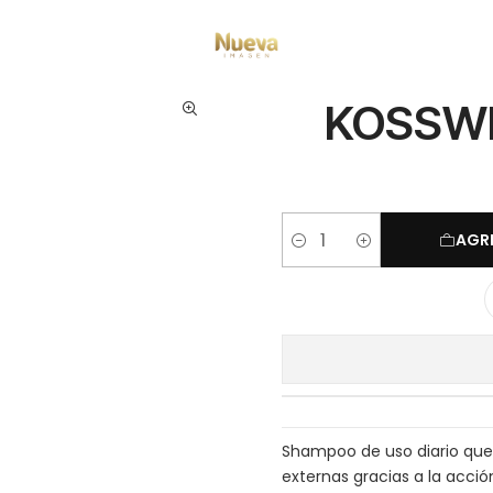
Tratamientos capilares
Marcas
Kosswell
KOSSWELL DAILY SHAMPOO
KOSSWE
AGR
Cantidad
Shampoo de uso diario que 
externas gracias a la acció