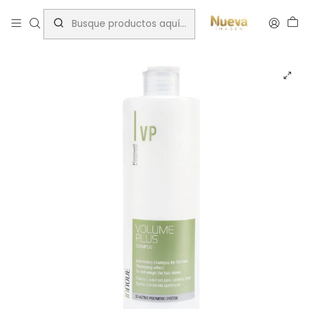
Inicio
Tratamientos capilares
Marcas
Kosswell
KOSWELL SHAMPOO VOLUME PLUS 500ML