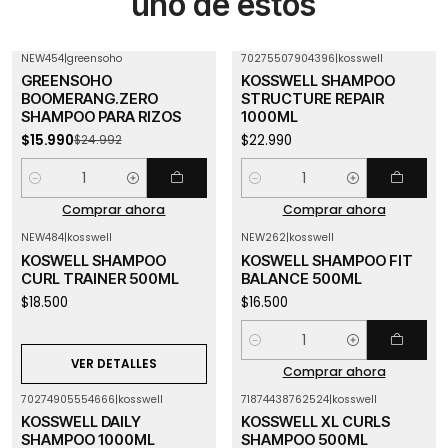
uno de estos
NEW454
|
greensoho
70275507904396
|
kosswell
-36%
OFF
GREENSOHO
KOSSWELL SHAMPOO
BOOMERANG.ZERO
STRUCTURE REPAIR
SHAMPOO PARA RIZOS
1000ML
$15.990
$22.990
$24.992
Cantidad
Cantidad
Comprar ahora
Comprar ahora
NEW484
|
kosswell
NEW262
|
kosswell
Agotado
KOSWELL SHAMPOO
KOSWELL SHAMPOO FIT
CURL TRAINER 500ML
BALANCE 500ML
$18.500
$16.500
Cantidad
VER DETALLES
Comprar ahora
70274905554666
|
kosswell
71874438762524
|
kosswell
Agotado
KOSSWELL DAILY
KOSSWELL XL CURLS
SHAMPOO 1000ML
SHAMPOO 500ML