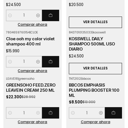
$24.500
$20.500
Cantidad
VER DETALLES
Comprar ahora
7804659760154
|
CLOE
8437010135033
|
kosswell
Agotado
Cloe ooh my color violet
KOSSWELL DAILY
shampoo 400 ml
SHAMPOO 500ML USO
DIARIO
$15.990
$24.500
Cantidad
VER DETALLES
Comprar ahora
LEAVE18
|
greensoho
TNT2102
|
bbcos
-23%
OFF
-35%
OFF
GREENSOHO FEED.ZERO
BBCOS EMPHASIS
LEAVEIN CREAM 250 ML
PLUMPING BOOSTER 100
ML
$22.300
$28.992
$8.500
$13.000
Cantidad
Cantidad
Comprar ahora
Comprar ahora