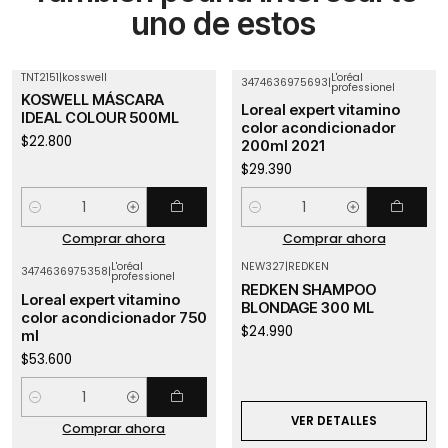
uno de estos
TNT2151
|
kosswell
L'oréal
3474636975693
|
professionel
KOSWELL MÁSCARA
Loreal expert vitamino
IDEAL COLOUR 500ML
color acondicionador
$22.800
200ml 2021
$29.390
Cantidad
Cantidad
Comprar ahora
Comprar ahora
L'oréal
NEW327
|
REDKEN
3474636975358
|
professionel
Agotado
REDKEN SHAMPOO
Loreal expert vitamino
BLONDAGE 300 ML
color acondicionador 750
$24.990
ml
$53.600
Cantidad
VER DETALLES
Comprar ahora