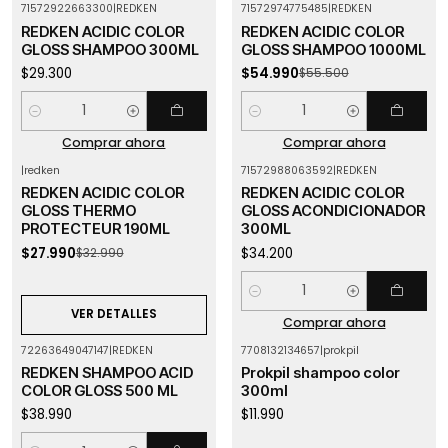
71572922663300
|
REDKEN
71572974775485
|
REDKEN
-1%
OFF
REDKEN ACIDIC COLOR
REDKEN ACIDIC COLOR
GLOSS SHAMPOO 300ML
GLOSS SHAMPOO 1000ML
$29.300
$54.990
$55.500
Cantidad
Cantidad
Comprar ahora
Comprar ahora
|
redken
71572988063592
|
REDKEN
-15%
OFF
REDKEN ACIDIC COLOR
REDKEN ACIDIC COLOR
Agotado
GLOSS THERMO
GLOSS ACONDICIONADOR
PROTECTEUR 190ML
300ML
$27.990
$34.200
$32.990
Cantidad
VER DETALLES
Comprar ahora
72263649047147
|
REDKEN
7708132134657
|
prokpil
Agotado
REDKEN SHAMPOO ACID
Prokpil shampoo color
COLOR GLOSS 500 ML
300ml
$38.990
$11.990