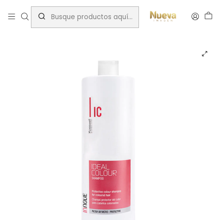
Inicio
Tratamientos capilares
Marcas
Kosswell
KOSWELL SHAMPOO IDEAL COLOUR 500ML