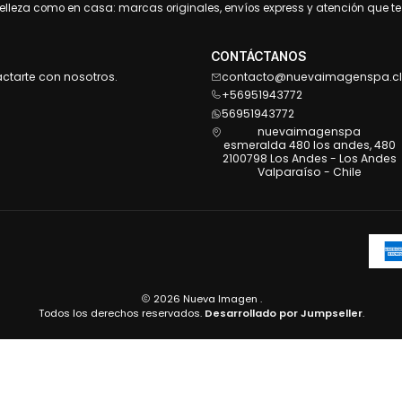
leza como en casa: marcas originales, envíos express y atención que te 
CONTÁCTANOS
actarte con nosotros.
contacto@nuevaimagenspa.cl
+56951943772
56951943772
nuevaimagenspa
esmeralda 480 los andes, 480
2100798 Los Andes - Los Andes
Valparaíso - Chile
2026 Nueva Imagen .
Todos los derechos reservados.
Desarrollado por Jumpseller
.