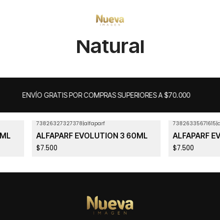
Inicio
Alfaparf
Natural
Natural
ENVÍO GRATIS POR COMPRAS SUPERIORES A $70.000
73826327327378
|
alfaparf
73826335671615
|
0ML
ALFAPARF EVOLUTION 3 60ML
ALFAPARF E
$7.500
$7.500