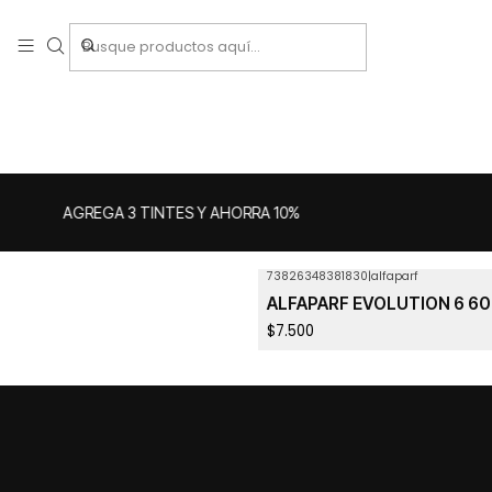
AGREGA 3 TINTES Y AHORRA 10%
73826348381830
|
alfaparf
ALFAPARF EVOLUTION 6 6
$7.500