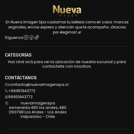
En Nueva Imagen Spa cuidamos tu belleza como en casa: marcas
originales, envíos express y atención que te acompaña. ¡Gracias
por elegirnos! 🌿
Síguenos
CATEGORÍAS
Haz click acá para ver la ubicación de nuestra sucursal y para
contactarte con nosotros.
CONTÁCTANOS
contacto@nuevaimagenspa.cl
+56951943772
56951943772
nuevaimagenspa
esmeralda 480 los andes, 480
2100798 Los Andes - Los Andes
Valparaíso - Chile