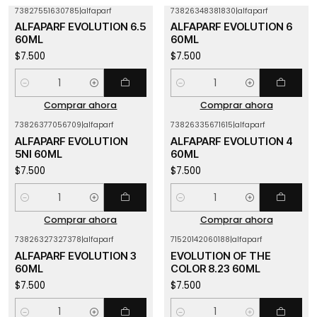
73827551630785
|
alfaparf
73826348381830
|
alfaparf
ALFAPARF EVOLUTION 6.5
ALFAPARF EVOLUTION 6
60ML
60ML
$7.500
$7.500
Cantidad
Cantidad
Comprar ahora
Comprar ahora
73826377056709
|
alfaparf
73826335671615
|
alfaparf
ALFAPARF EVOLUTION
ALFAPARF EVOLUTION 4
5NI 60ML
60ML
$7.500
$7.500
Cantidad
Cantidad
Comprar ahora
Comprar ahora
73826327327378
|
alfaparf
71520142060188
|
alfaparf
ALFAPARF EVOLUTION 3
EVOLUTION OF THE
60ML
COLOR 8.23 60ML
$7.500
$7.500