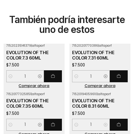
También podría interesarte
uno de estos
71520235141379
|
alfaparf
71520201770386
|
alfaparf
EVOLUTION OF THE
EVOLUTION OF THE
COLOR 7.3 60ML
COLOR 7.31 60ML
$7.500
$7.500
Cantidad
Cantidad
Comprar ahora
Comprar ahora
71520177325851
|
alfaparf
71520194059610
|
alfaparf
EVOLUTION OF THE
EVOLUTION OF THE
COLOR 7.35 60ML
COLOR 8.31 60ML
$7.500
$7.500
Cantidad
Cantidad