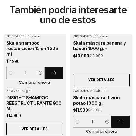
También podría interesarte
uno de estos
7897042013531
|
skala
7897042012800
|
skala
-21%
OFF
Skala shampoo
Skala máscara banana y
Agotado
restauracion 12 en 1 325
bacuri 1000 g. -
ml
$10.990
$13.990
$7.990
Cantidad
VER DETALLES
Comprar ahora
NEW244
|
insight
7897042012473
|
skala
-14%
OFF
Agotado
INSIGHT SHAMPOO
Skala máscara divino
REESTRUCTURANTE 900
potao 1000 g.
ML
$11.990
$13.990
$14.900
Cantidad
VER DETALLES
Comprar ahora