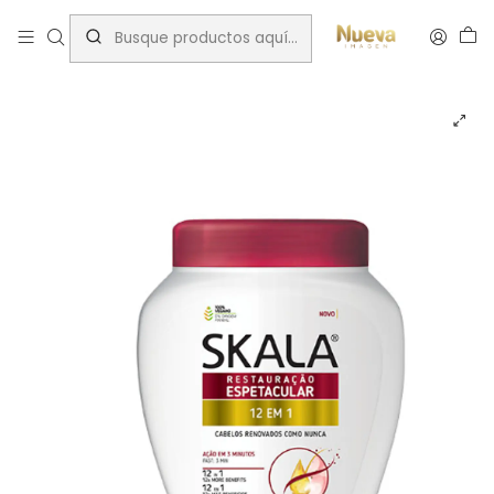
Inicio
Rizos
Marcas
Skala
Skala máscara 12 en 1 restauracion espectacular 1000 g