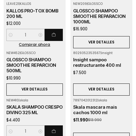
LEAVE21
|
KALLOS
NEW209
|
GLOSSCO
Agotado
KALLOS PRO-TOX BOMB
GLOSSCO SHAMPOO
200 ML
SMOOTHIE REPARACION
1000ML
$12.000
$16.900
Cantidad
VER DETALLES
Comprar ahora
NEW452
|
GLOSSCO
8029352353567
|
insight
Agotado
Agotado
GLOSSCO SHAMPOO
Insight sampoo
SMOOTHIE REPARCION
restructurante 400 ml
500ML
$7.500
$10.990
VER DETALLES
VER DETALLES
NEW410
|
skala
7897042012312
|
skala
-14%
OFF
SKALA SHAMPOO CRESPO
Skala mascara mais
Agotado
DIVINO 325 ML
cachos 1000 ml
$4.400
$11.990
$13.990
Cantidad