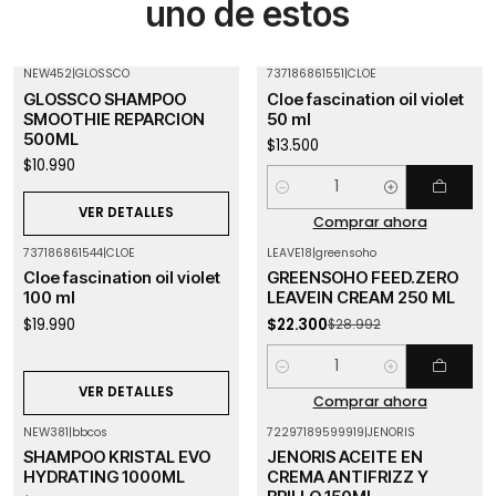
uno de estos
NEW452
|
GLOSSCO
737186861551
|
CLOE
Agotado
GLOSSCO SHAMPOO
Cloe fascination oil violet
SMOOTHIE REPARCION
50 ml
500ML
$13.500
$10.990
Cantidad
VER DETALLES
Comprar ahora
737186861544
|
CLOE
LEAVE18
|
greensoho
-23%
OFF
Agotado
Cloe fascination oil violet
GREENSOHO FEED.ZERO
100 ml
LEAVEIN CREAM 250 ML
$19.990
$22.300
$28.992
Cantidad
VER DETALLES
Comprar ahora
NEW381
|
bbcos
72297189599919
|
JENORIS
-9%
OFF
SHAMPOO KRISTAL EVO
JENORIS ACEITE EN
Agotado
HYDRATING 1000ML
CREMA ANTIFRIZZ Y