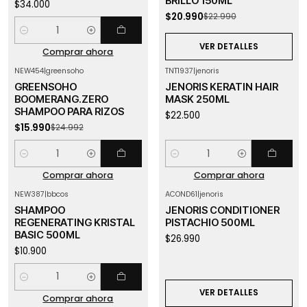
BRILLO 150ML
$34.000
$20.990
$22.990
Cantidad
VER DETALLES
Comprar ahora
NEW454
|
greensoho
TNT1937
|
jenoris
-36%
OFF
GREENSOHO
JENORIS KERATIN HAIR
BOOMERANG.ZERO
MASK 250ML
SHAMPOO PARA RIZOS
$22.500
$15.990
$24.992
Cantidad
Cantidad
Comprar ahora
Comprar ahora
NEW387
|
bbcos
ACOND61
|
jenoris
Agotado
SHAMPOO
JENORIS CONDITIONER
REGENERATING KRISTAL
PISTACHIO 500ML
BASIC 500ML
$26.990
$10.900
Cantidad
VER DETALLES
Comprar ahora