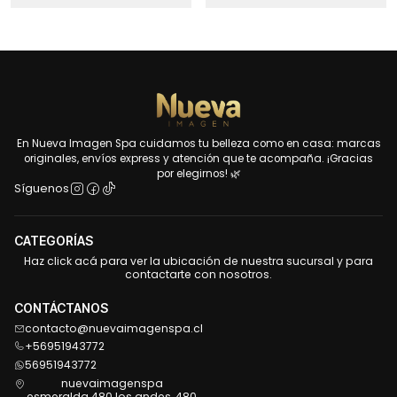
En Nueva Imagen Spa cuidamos tu belleza como en casa: marcas
originales, envíos express y atención que te acompaña. ¡Gracias
por elegirnos! 🌿
Síguenos
CATEGORÍAS
Haz click acá para ver la ubicación de nuestra sucursal y para
contactarte con nosotros.
CONTÁCTANOS
contacto@nuevaimagenspa.cl
+56951943772
56951943772
nuevaimagenspa
esmeralda 480 los andes, 480