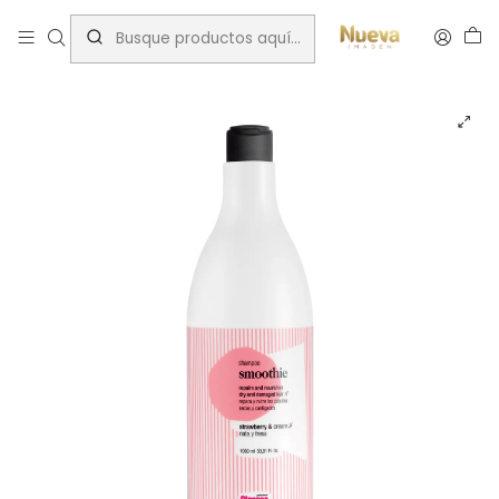
Inicio
Tratamientos capilares
Marcas
Kosswell
GLOSSCO SHAMPOO SMOOTHIE REPARACION 1000ML