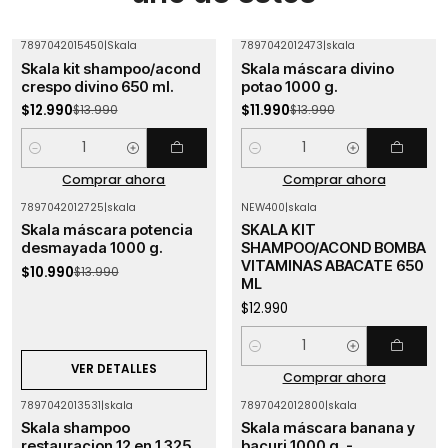
7897042015450
|
Skala
7897042012473
|
skala
-7%
OFF
-14%
OFF
Skala kit shampoo/acond
Skala máscara divino
crespo divino 650 ml.
potao 1000 g.
$12.990
$11.990
$13.990
$13.990
Cantidad
Cantidad
Comprar ahora
Comprar ahora
7897042012725
|
skala
NEW400
|
skala
-21%
OFF
Skala máscara potencia
SKALA KIT
Agotado
desmayada 1000 g.
SHAMPOO/ACOND BOMBA
VITAMINAS ABACATE 650
$10.990
$13.990
ML
$12.990
Cantidad
VER DETALLES
Comprar ahora
7897042013531
|
skala
7897042012800
|
skala
-21%
OFF
Skala shampoo
Skala máscara banana y
Agotado
restauracion 12 en 1 325
bacuri 1000 g. -