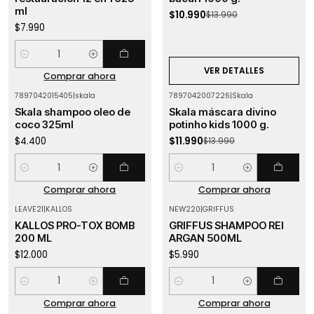
ml
$10.990
$13.990
$7.990
Cantidad
VER DETALLES
Comprar ahora
7897042015405
|
skala
7897042007226
|
Skala
-14%
OFF
Skala shampoo oleo de
Skala máscara divino
coco 325ml
potinho kids 1000 g.
$4.400
$11.990
$13.990
Cantidad
Cantidad
Comprar ahora
Comprar ahora
LEAVE21
|
KALLOS
NEW220
|
GRIFFUS
KALLOS PRO-TOX BOMB
GRIFFUS SHAMPOO REI
200 ML
ARGAN 500ML
$12.000
$5.990
Cantidad
Cantidad
Comprar ahora
Comprar ahora