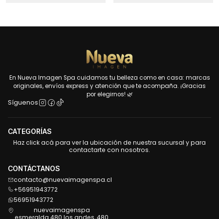
En Nueva Imagen Spa cuidamos tu belleza como en casa: marcas
originales, envíos express y atención que te acompaña. ¡Gracias
por elegirnos! 🌿
Síguenos
CATEGORÍAS
Haz click acá para ver la ubicación de nuestra sucursal y para
contactarte con nosotros.
CONTÁCTANOS
contacto@nuevaimagenspa.cl
+56951943772
56951943772
nuevaimagenspa
esmeralda 480 los andes, 480