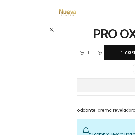
Inicio
Tintes por Marca
PRO OXIGEN 30 VOL 150ML
PRO OX
AGR
Cantidad
oxidante, crema reveladora,
tu compra llevará una 