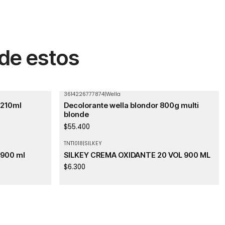
 de estos
3614226777874
|
Wella
Agotado
 210ml
Decolorante wella blondor 800g multi
blonde
$55.400
TNT1018
|
SILKEY
 900 ml
SILKEY CREMA OXIDANTE 20 VOL 900 ML
$6.300