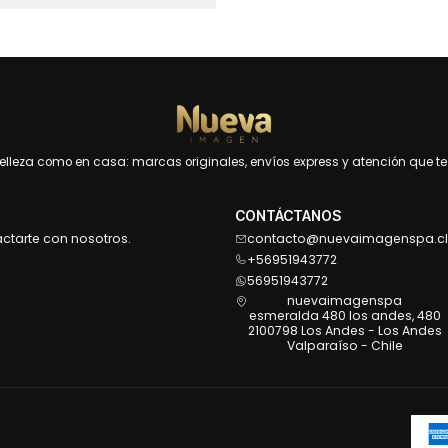
leza como en casa: marcas originales, envíos express y atención que te 
CONTÁCTANOS
actarte con nosotros.
contacto@nuevaimagenspa.cl
+56951943772
56951943772
nuevaimagenspa
esmeralda 480 los andes, 480
2100798 Los Andes - Los Andes
Valparaíso - Chile