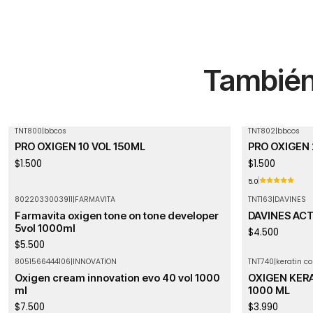
También 
TNT800
|
bbcos
TNT802
|
bbcos
PRO OXIGEN 10 VOL 150ML
PRO OXIGEN 
$1.500
$1.500
5.0
8022033003911
|
FARMAVITA
TNT163
|
DAVINES
Agotado
Farmavita oxigen tone on tone developer
DAVINES ACT
5vol 1000ml
$4.500
$5.500
8051566444106
|
INNOVATION
TNT740
|
keratin co
Agotado
Oxigen cream innovation evo 40 vol 1000
OXIGEN KER
ml
1000 ML
$7.500
$3.990