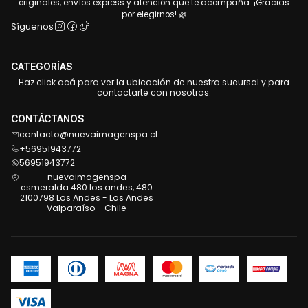
originales, envíos express y atención que te acompaña. ¡Gracias
por elegirnos! 🌿
Síguenos
CATEGORÍAS
Haz click acá para ver la ubicación de nuestra sucursal y para
contactarte con nosotros.
CONTÁCTANOS
contacto@nuevaimagenspa.cl
+56951943772
56951943772
nuevaimagenspa
esmeralda 480 los andes, 480
2100798 Los Andes - Los Andes
Valparaíso - Chile