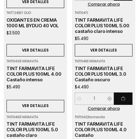
VER DETALLES
Comprar ahora
TNT724
|
BY DUO
TNT1047
|
Agotado
Agotado
OXIDANTES EN CREMA
TINT FARMAVITA LIFE
1000 ML BYDUO 40 VOL
COLOR PLUS 100ML 5.00
castaño claro intenso
$3.500
$5.490
VER DETALLES
VER DETALLES
TNT1043
|
FARMAVITA
TNT1041
|
FARMAVITA
Agotado
TINT FARMAVITA LIFE
TINT FARMAVITA LIFE
COLOR PLUS 100ML 4.00
COLOR PLUS 100ML 3.0
Castaño intenso
Castaño oscuro
$5.490
$4.490
Cantidad
VER DETALLES
Comprar ahora
TNT1046
|
FARMAVITA
TNT1042
|
farmavita
Agotado
TINT FARMAVITA LIFE
TINT FARMAVITA LIFE
COLOR PLUS 100ML 5.0
COLOR PLUS 100ML 4.0
castaño claro
Castaño