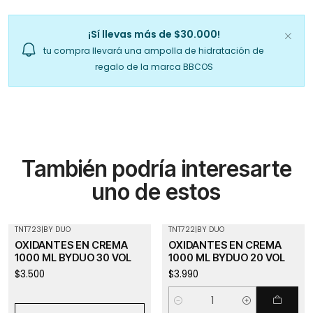
¡Sí llevas más de $30.000!
tu compra llevará una ampolla de hidratación de
regalo de la marca BBCOS
También podría interesarte
uno de estos
TNT723
|
BY DUO
TNT722
|
BY DUO
Agotado
OXIDANTES EN CREMA
OXIDANTES EN CREMA
1000 ML BYDUO 30 VOL
1000 ML BYDUO 20 VOL
$3.500
$3.990
Cantidad