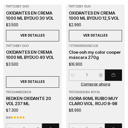
TNT723
|
BY DUO
TNT721
|
BY DUO
Agotado
Agotado
OXIDANTES EN CREMA
OXIDANTES EN CREMA
1000 ML BYDUO 30 VOL
1000 ML BYDUO 12,5 VOL
$3.500
$2.990
VER DETALLES
VER DETALLES
TNT724
|
BY DUO
737186861568
|
CLOE
Agotado
OXIDANTES EN CREMA
Cloe ooh my color cooper
1000 ML BYDUO 40 VOL
máscara 270g
$3.500
$16.900
Cantidad
VER DETALLES
Comprar ahora
TNT2044
|
REDKEN
TNT266
|
IGORA ROYAL
REDKEN OXIDANTE 20
IGORA 60ML RUBIO MUY
VOL 237 ML
CLARO VIOL. ROJO 9-98
$7.300
$8.990
5.0