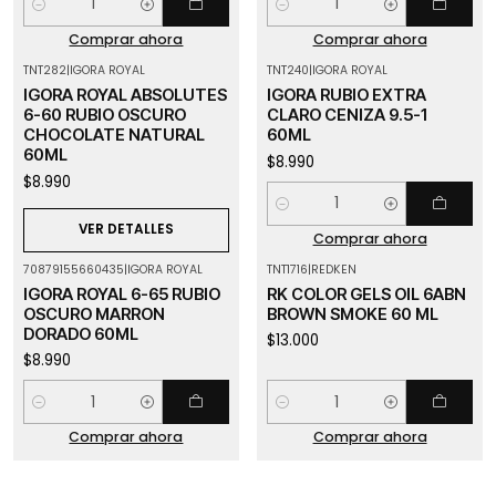
Cantidad
Cantidad
Comprar ahora
Comprar ahora
TNT282
|
IGORA ROYAL
TNT240
|
IGORA ROYAL
Agotado
IGORA ROYAL ABSOLUTES
IGORA RUBIO EXTRA
6-60 RUBIO OSCURO
CLARO CENIZA 9.5-1
CHOCOLATE NATURAL
60ML
60ML
$8.990
$8.990
Cantidad
VER DETALLES
Comprar ahora
70879155660435
|
IGORA ROYAL
TNT1716
|
REDKEN
IGORA ROYAL 6-65 RUBIO
RK COLOR GELS OIL 6ABN
OSCURO MARRON
BROWN SMOKE 60 ML
DORADO 60ML
$13.000
$8.990
Cantidad
Cantidad
Comprar ahora
Comprar ahora