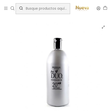
Inicio
Tintes por Marca
OXIDANTES EN CREMA 1000 ML BYDUO 20 VOL