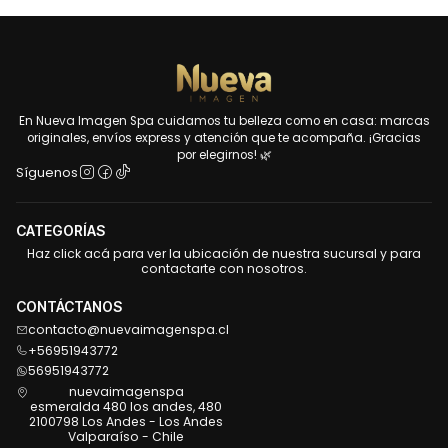
En Nueva Imagen Spa cuidamos tu belleza como en casa: marcas
originales, envíos express y atención que te acompaña. ¡Gracias
por elegirnos! 🌿
Síguenos
CATEGORÍAS
Haz click acá para ver la ubicación de nuestra sucursal y para
contactarte con nosotros.
CONTÁCTANOS
contacto@nuevaimagenspa.cl
+56951943772
56951943772
nuevaimagenspa
esmeralda 480 los andes, 480
2100798 Los Andes - Los Andes
Valparaíso - Chile