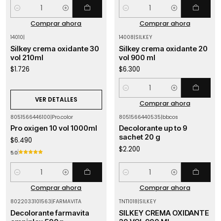
Cantidad
Cantidad
Comprar ahora
Comprar ahora
14010
|
14008
|
SILKEY
Agotado
Silkey crema oxidante 30
Silkey crema oxidante 20
vol 210ml
vol 900 ml
$1.726
$6.300
Cantidad
VER DETALLES
Comprar ahora
8051566446100
|
Pro.color
8051566440535
|
bbcos
Pro oxigen 10 vol 1000ml
Decolorante up to 9
sachet 20 g
$6.490
$2.200
5.0
Cantidad
Cantidad
Comprar ahora
Comprar ahora
8022033101563
|
FARMAVITA
TNT1018
|
SILKEY
Decolorante farmavita
SILKEY CREMA OXIDANTE