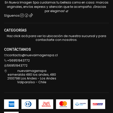
En Nueva Imagen Spa cuidamos tu belleza como en casa: marcas
originales, envíos express y atención que te acompaña. ¡Gracias
por elegirnos! 🌿
Síguenos
CATEGORÍAS
Haz click acá para ver la ubicación de nuestra sucursal y para
contactarte con nosotros.
CONTÁCTANOS
contacto@nuevaimagenspa.cl
+56951943772
56951943772
nuevaimagenspa
esmeralda 480 los andes, 480
2100798 Los Andes - Los Andes
Valparaíso - Chile