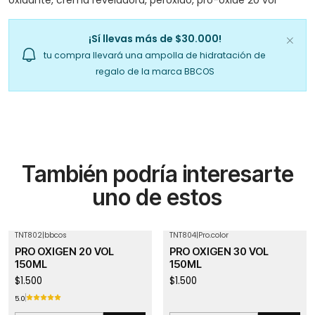
¡Sí llevas más de $30.000!
tu compra llevará una ampolla de hidratación de
regalo de la marca BBCOS
También podría interesarte
uno de estos
TNT802
|
bbcos
TNT804
|
Pro.color
PRO OXIGEN 20 VOL
PRO OXIGEN 30 VOL
150ML
150ML
$1.500
$1.500
5.0