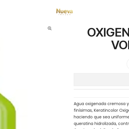
Inicio
Tintes por Marca
OXIGEN KERATIN CREMA 20 VOLUMEN 1000 ML
OXIGEN
VO
Agua oxigenada cremosa y e
finísimas, Keratincolor Oxig
haciendo que sea uniforme y
queratina hidrolizada, contr