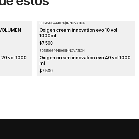
 de estos
8051566444076
|
INNOVATION
Agotado
 VOLUMEN
Oxigen cream innovation evo 10 vol
1000ml
$7.500
8051566444106
|
INNOVATION
 20 vol 1000
Oxigen cream innovation evo 40 vol 1000
ml
$7.500