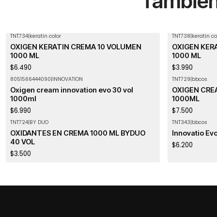
También 
TNT734
|
keratin color
TNT738
|
keratin co
Agotado
OXIGEN KERATIN CREMA 10 VOLUMEN
OXIGEN KER
1000 ML
1000 ML
$6.490
$3.990
8051566444090
|
INNOVATION
TNT729
|
bbcos
Agotado
Agotado
Oxigen cream innovation evo 30 vol
OXIGEN CREA
1000ml
1000ML
$6.990
$7.500
TNT724
|
BY DUO
TNT343
|
bbcos
Agotado
OXIDANTES EN CREMA 1000 ML BYDUO
Innovatio Ev
40 VOL
$6.200
$3.500