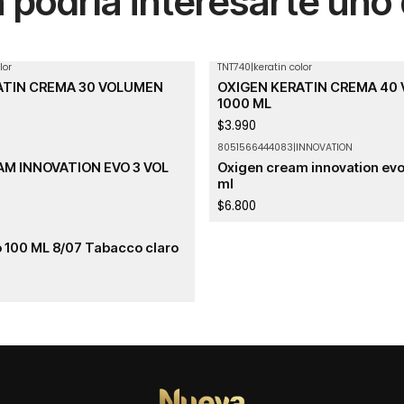
podría interesarte uno
lor
TNT740
|
keratin color
Agotado
ATIN CREMA 30 VOLUMEN
OXIGEN KERATIN CREMA 40
1000 ML
$3.990
8051566444083
|
INNOVATION
M INNOVATION EVO 3 VOL
Oxigen cream innovation evo
ml
$6.800
o 100 ML 8/07 Tabacco claro