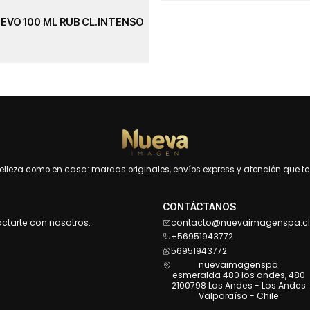
EVO 100 ML RUB CL.INTENSO
leza como en casa: marcas originales, envíos express y atención que te 
CONTÁCTANOS
actarte con nosotros.
contacto@nuevaimagenspa.cl
+56951943772
56951943772
nuevaimagenspa
esmeralda 480 los andes, 480
2100798 Los Andes - Los Andes
Valparaíso - Chile