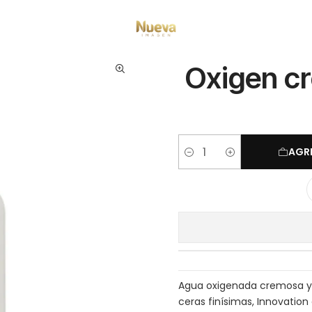
Inicio
Tintes por Marca
Oxigen cream innovation evo 20 vol 1000 ml
Oxigen c
AGR
Cantidad
Agua oxigenada cremosa y 
ceras finísimas, Innovation