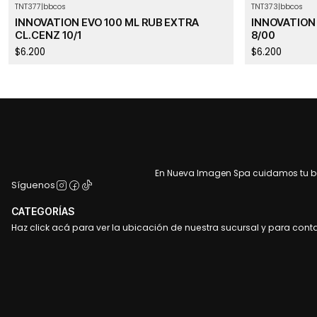
TNT377
|
bbcos
TNT373
|
bbcos
INNOVATION EVO 100 ML RUB EXTRA
INNOVATION 
CL.CENZ 10/1
8/00
$6.200
$6.200
En Nueva Imagen Spa cuidamos tu bel
Síguenos
CATEGORÍAS
Haz click acá para ver la ubicación de nuestra sucursal y para cont