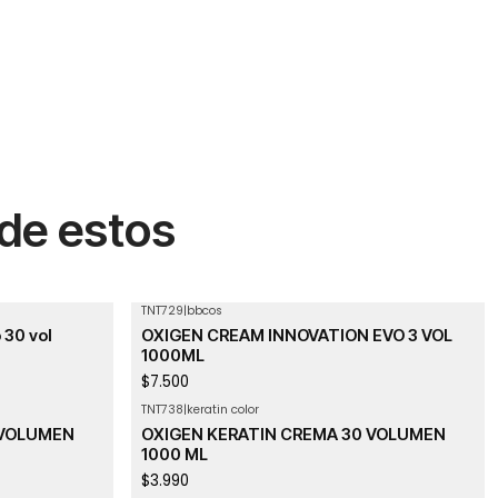
 de estos
TNT729
|
bbcos
Agotado
 30 vol
OXIGEN CREAM INNOVATION EVO 3 VOL
1000ML
$7.500
TNT738
|
keratin color
 VOLUMEN
OXIGEN KERATIN CREMA 30 VOLUMEN
1000 ML
$3.990