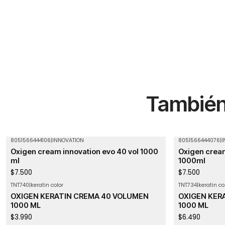
También 
8051566444106
|
INNOVATION
8051566444076
|
I
Agotado
Oxigen cream innovation evo 40 vol 1000
Oxigen cream
ml
1000ml
$7.500
$7.500
TNT740
|
keratin color
TNT734
|
keratin co
Agotado
Agotado
OXIGEN KERATIN CREMA 40 VOLUMEN
OXIGEN KER
1000 ML
1000 ML
$3.990
$6.490