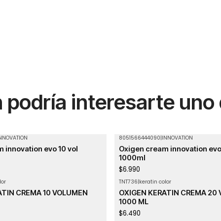
podría interesarte uno
NNOVATION
8051566444090
|
INNOVATION
Agotado
 innovation evo 10 vol
Oxigen cream innovation evo
1000ml
$6.990
lor
TNT736
|
keratin color
Agotado
ATIN CREMA 10 VOLUMEN
OXIGEN KERATIN CREMA 20
1000 ML
$6.490