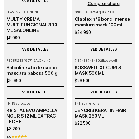
VER DETALLES
Comprar ahora
LEAVE22
|
SALONLINE
896364002947
|
OLAPLEX
Agotado
Agotado
MULTY CREMA
Olaplex n°8 bond intense
MULTIFUNCIONAL 300
moisture mask 100ml
ML SALONLINE
$34.990
$8.990
VER DETALLES
VER DETALLES
7898524349971
|
SALONLINE
71874687484302
|
kosswell
Agotado
Agotado
Salonline #to de cacho
KOSSWELL XL CURLS
mascara babosa 500 g
MASK 500ML
$10.990
$26.500
VER DETALLES
VER DETALLES
TNT1953
|
bbcos
TNT1937
|
jenoris
KRISTAL EVO AMPOLLA
JENORIS KERATIN HAIR
NOURIS 12 ML EXTRAC
MASK 250ML
LECHE
$22.500
$3.200
5.0