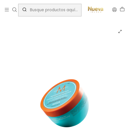
Inicio
Tratamientos capilares
Marcas
Moroccanoil
MASK HAIR REPAIR 250ML MOROCCANOIL