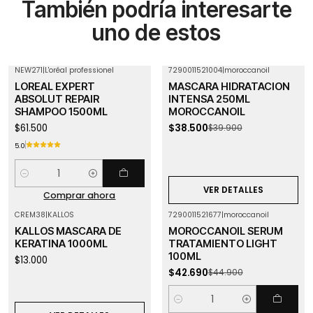
También podría interesarte
uno de estos
NEW271
|
L'oréal professionel
7290011521004
|
moroccanoil
-4%
OFF
LOREAL EXPERT
MASCARA HIDRATACION
Agotado
ABSOLUT REPAIR
INTENSA 250ML
SHAMPOO 1500ML
MOROCCANOIL
$61.500
$38.500
$39.900
5.0
Cantidad
VER DETALLES
Comprar ahora
CREM38
|
KALLOS
7290011521677
|
moroccanoil
-5%
OFF
Agotado
KALLOS MASCARA DE
MOROCCANOIL SERUM
KERATINA 1000ML
TRATAMIENTO LIGHT
100ML
$13.000
$42.690
$44.900
Cantidad