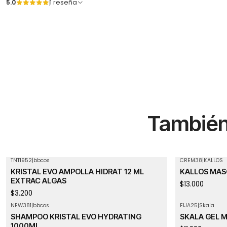
5.0
1 reseña
También 
TNT1952
|
bbcos
CREM38
|
KALLOS
Agotado
KRISTAL EVO AMPOLLA HIDRAT 12 ML
KALLOS MAS
EXTRAC ALGAS
$13.000
$3.200
NEW381
|
bbcos
FIJA25
|
Skala
SHAMPOO KRISTAL EVO HYDRATING
SKALA GEL M
1000ML