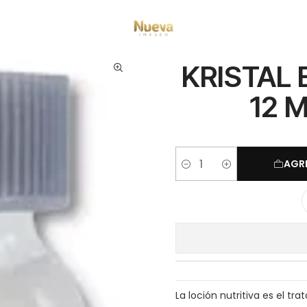
os capilares
Ampollas
Hidratación
KRISTAL EVO AMPOLLA NOURIS 12
KRISTAL
12 
AGR
Cantidad
La loción nutritiva es el tr