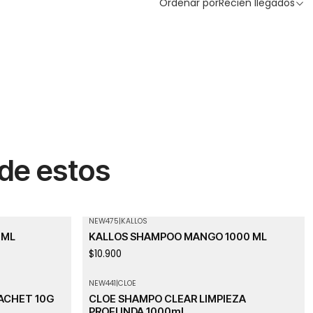
Ordenar por
Recién llegados
 de estos
NEW475
|
KALLOS
0ML
KALLOS SHAMPOO MANGO 1000 ML
$10.900
NEW441
|
CLOE
ACHET 10G
CLOE SHAMPO CLEAR LIMPIEZA
PROFUNDA 1000ml