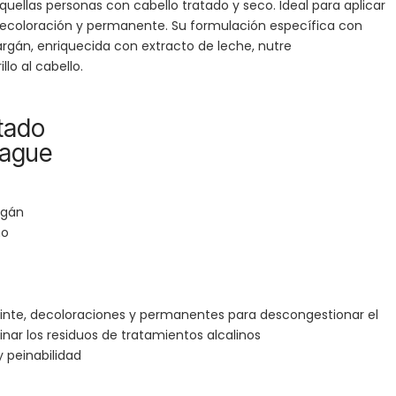
quellas personas con cabello tratado y seco. Ideal para aplicar
decoloración y permanente. Su formulación específica con
 argán, enriquecida con extracto de leche, nutre
lo al cabello.
atado
uague
rgán
no
tinte, decoloraciones y permanentes para descongestionar el
inar los residuos de tratamientos alcalinos
 y peinabilidad