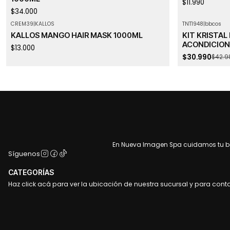
$11.990
$34.000
CREM39
|
KALLOS
TNT1948
|
bbcos
-28%
OFF
Agotado
KALLOS MANGO HAIR MASK 1000ML
KIT KRISTAL
Agotado
ACONDICION
$13.000
$30.990
$42.9
En Nueva Imagen Spa cuidamos tu bel
Síguenos
CATEGORÍAS
Haz click acá para ver la ubicación de nuestra sucursal y para cont