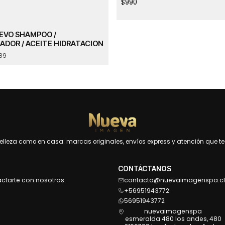
$990
 EVO SHAMPOO /
ADOR / ACEITE HIDRATACION
89
leza como en casa: marcas originales, envíos express y atención que te 
CONTÁCTANOS
actarte con nosotros.
contacto@nuevaimagenspa.cl
+56951943772
56951943772
nuevaimagenspa
esmeralda 480 los andes, 480