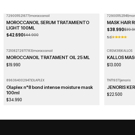
7290011521677
|
moroccanoil
7290011521141
|
mor
-5%
OFF
-2%
OFF
MOROCCANOIL SERUM TRATAMIENTO
MASK HAIR 
Agotado
LIGHT 100ML
$38.990
$39.9
$42.690
$44.900
5.0
72108272971783
|
moroccanoil
CREM38
|
KALLOS
Agotado
MOROCCANOIL TRATAMENT OIL 25 ML
KALLOS MAS
$19.990
$13.000
896364002947
|
OLAPLEX
TNT1937
|
jenoris
Agotado
Olaplex n°8 bond intense moisture mask
JENORIS KER
100ml
$22.500
$34.990