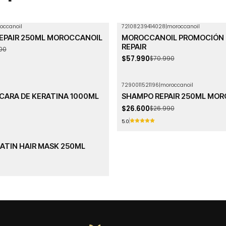
occanoil
72108239414028
|
moroccanoil
-18%
OFF
REPAIR 250ML MOROCCANOIL
MOROCCANOIL PROMOCIÓN 
Agotado
REPAIR
00
$57.990
$70.990
7290011521196
|
moroccanoil
-1%
OFF
CARA DE KERATINA 1000ML
SHAMPO REPAIR 250ML MO
$26.600
$26.990
5.0
ATIN HAIR MASK 250ML