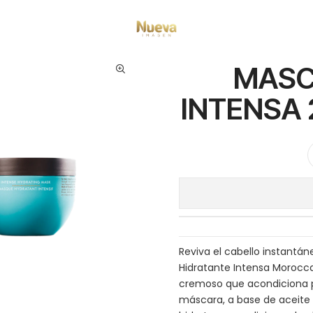
 capilares
Marcas
Moroccanoil
MASCARA HIDRATACION INTENSA 2
MASC
INTENSA
Reviva el cabello instant
Hidratante Intensa Morocca
cremoso que acondiciona p
máscara, a base de aceite d