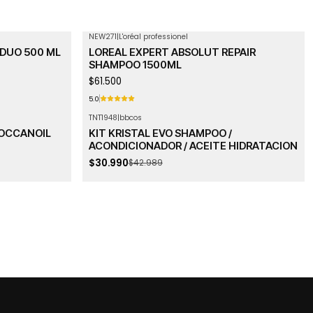
NEW271
|
L'oréal professionel
DUO 500 ML
LOREAL EXPERT ABSOLUT REPAIR
SHAMPOO 1500ML
$61.500
5.0
TNT1948
|
bbcos
-28%
OFF
ROCCANOIL
KIT KRISTAL EVO SHAMPOO /
Agotado
ACONDICIONADOR / ACEITE HIDRATACION
$30.990
$42.989