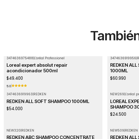
También 
3474636975488
|
L'oréal Professionel
3474636919956
|
Agotado
Agotado
Loreal expert absolut repair
REDKEN ALL
acondicionador 500ml
1000ML
$49.400
$60.990
5.0
3474636919963
|
REDKEN
NEW269
|
L'oréal p
Agotado
REDKEN ALL SOFT SHAMPOO 1000ML
LOREAL EXP
SHAMPOO 3
$54.000
$24.500
NEW320
|
REDKEN
NEW509
|
REDKEN
REDKEN ABC SHAMPOO CONCENTRATE
REDKEN ALL