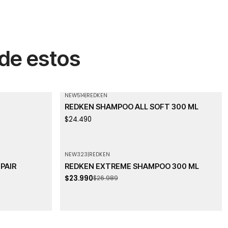
 de estos
NEW514
|
REDKEN
Agotado
REDKEN SHAMPOO ALL SOFT 300 ML
$24.490
NEW323
|
REDKEN
-11%
OFF
PAIR
REDKEN EXTREME SHAMPOO 300 ML
$23.990
$26.989