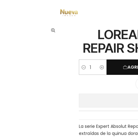
apilares
Marcas
L'Oréal Professionel
LOREAL EXPERT ABSOLUT REPAIR
LOREA
REPAIR 
AGR
Cantidad
La serie Expert Absolut Re
extraídas de la quinua dora