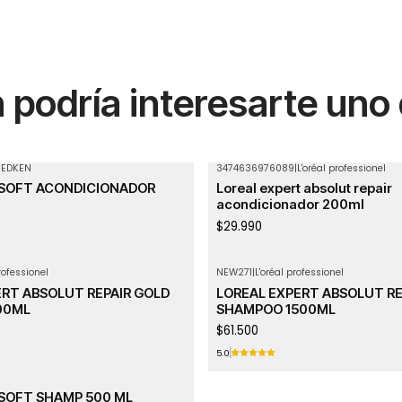
podría interesarte uno
REDKEN
3474636976089
|
L'oréal professionel
 SOFT ACONDICIONADOR
Loreal expert absolut repair
acondicionador 200ml
$29.990
rofessionel
NEW271
|
L'oréal professionel
ERT ABSOLUT REPAIR GOLD
LOREAL EXPERT ABSOLUT RE
00ML
SHAMPOO 1500ML
$61.500
5.0
 SOFT SHAMP 500 ML