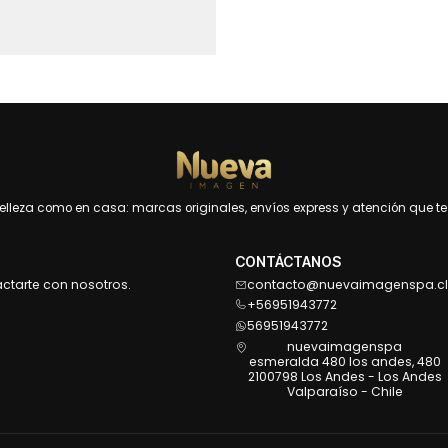
leza como en casa: marcas originales, envíos express y atención que te 
CONTÁCTANOS
actarte con nosotros.
contacto@nuevaimagenspa.cl
+56951943772
56951943772
nuevaimagenspa
esmeralda 480 los andes, 480
2100798 Los Andes - Los Andes
Valparaíso - Chile