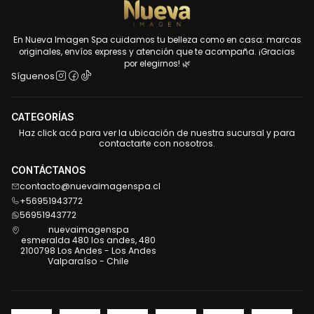
En Nueva Imagen Spa cuidamos tu belleza como en casa: marcas
originales, envíos express y atención que te acompaña. ¡Gracias
por elegirnos! 🌿
Síguenos
CATEGORÍAS
Haz click acá para ver la ubicación de nuestra sucursal y para
contactarte con nosotros.
CONTÁCTANOS
contacto@nuevaimagenspa.cl
+56951943772
56951943772
nuevaimagenspa
esmeralda 480 los andes, 480
2100798 Los Andes - Los Andes
Valparaíso - Chile