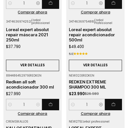
Cantidad
Cantidad
Comprar ahora
Comprar ahora
L'oréal
L'oréal
3474636974252
|
3474636975488
|
professionel
Professionel
Agotado
Agotado
Loreal expert absolut
Loreal expert absolut
repair máscara 2021
repair acondicionador
250ml
500ml
$37.790
$49.400
5.0
VER DETALLES
VER DETALLES
884486452979
|
REDKEN
NEW323
|
REDKEN
-11%
OFF
Redken all soft
REDKEN EXTREME
acondicionador 300 ml
SHAMPOO 300 ML
$27.990
$23.990
$26.989
Cantidad
Cantidad
Comprar ahora
Comprar ahora
CREM3
|
KALLOS
NEW271
|
L'oréal professionel
Agotado