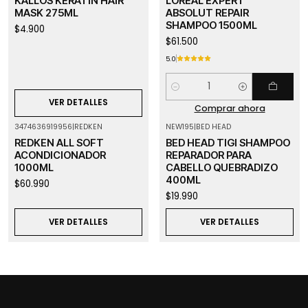
KALLOS KERATIN HAIR
LOREAL EXPERT
MASK 275ML
ABSOLUT REPAIR
SHAMPOO 1500ML
$4.900
$61.500
5.0
Cantidad
VER DETALLES
Comprar ahora
3474636919956
|
REDKEN
NEW195
|
BED HEAD
Agotado
Agotado
REDKEN ALL SOFT
BED HEAD TIGI SHAMPOO
ACONDICIONADOR
REPARADOR PARA
1000ML
CABELLO QUEBRADIZO
400ML
$60.990
$19.990
VER DETALLES
VER DETALLES