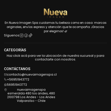
En Nueva Imagen Spa cuidamos tu belleza como en casa: marcas
originales, envíos express y atención que te acompaña. ¡Gracias
por elegirnos! 🌿
Síguenos
CATEGORÍAS
Haz click acá para ver la ubicación de nuestra sucursal y para
contactarte con nosotros.
CONTÁCTANOS
contacto@nuevaimagenspa.cl
+56951943772
56951943772
nuevaimagenspa
esmeralda 480 los andes, 480
2100798 Los Andes - Los Andes
Valparaíso - Chile