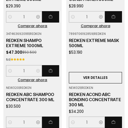
$29.390
$28.990
Cantidad
Cantidad
Comprar ahora
Comprar ahora
3474636920181
|
REDKEN
7899706192859
|
REDKEN
-6%
OFF
Agotado
REDKEN SHAMPO
REDKEN EXTREME MASK
EXTREME 1000ML
500ML
$47.300
$53.190
$50.500
5.0
Cantidad
VER DETALLES
Comprar ahora
NEW320
|
REDKEN
NEW321
|
REDKEN
REDKEN ABC SHAMPOO
REDKEN ACOND ABC
CONCENTRATE 300 ML
BONDING CONCENTRATE
300 ML
$30.500
$34.200
Cantidad
Cantidad