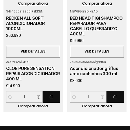
Comprar ahora
Comprar ahora
3474636919956
|
REDKEN
NEW195
|
BED HEAD
Agotado
Agotado
REDKEN ALL SOFT
BED HEAD TIGI SHAMPOO
ACONDICIONADOR
REPARADOR PARA
1000ML
CABELLO QUEBRADIZO
400ML
$60.990
$19.990
VER DETALLES
VER DETALLES
ACOND26
|
CLOE
7898050661066
|
griffus
CLOE PURE SENSATION
Acondicionador griffus
REPAIR ACONDICIONADOR
amo cachinhos 300 ml
400 ML
$8.000
$14.990
Cantidad
Cantidad
Comprar ahora
Comprar ahora