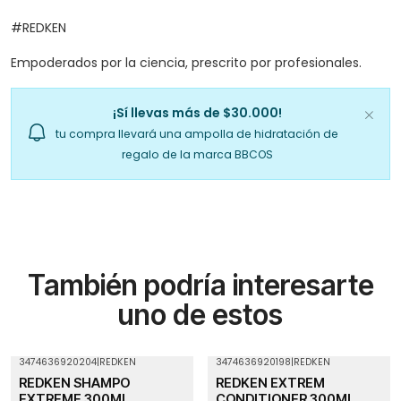
#REDKEN
Empoderados por la ciencia, prescrito por profesionales.
¡Sí llevas más de $30.000!
tu compra llevará una ampolla de hidratación de
regalo de la marca BBCOS
También podría interesarte
uno de estos
3474636920204
|
REDKEN
3474636920198
|
REDKEN
REDKEN SHAMPO
REDKEN EXTREM
EXTREME 300ML
CONDITIONER 300ML