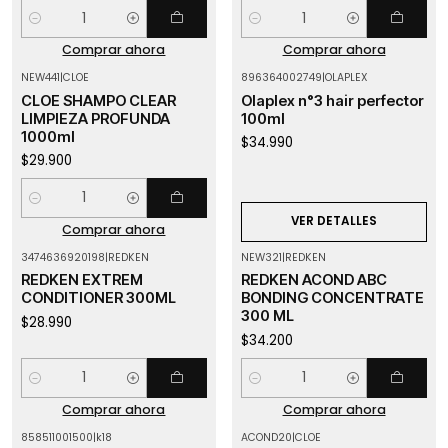
Cantidad
Cantidad
Comprar ahora
Comprar ahora
NEW441
|
CLOE
896364002749
|
OLAPLEX
Agotado
CLOE SHAMPO CLEAR
Olaplex n°3 hair perfector
LIMPIEZA PROFUNDA
100ml
1000ml
$34.990
$29.900
Cantidad
VER DETALLES
Comprar ahora
3474636920198
|
REDKEN
NEW321
|
REDKEN
REDKEN EXTREM
REDKEN ACOND ABC
CONDITIONER 300ML
BONDING CONCENTRATE
300 ML
$28.990
$34.200
Cantidad
Cantidad
Comprar ahora
Comprar ahora
858511001500
|
k18
ACOND20
|
CLOE