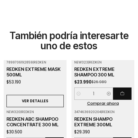
También podría interesarte
uno de estos
7899706192859
|
REDKEN
NEW323
|
REDKEN
-11%
OFF
Agotado
REDKEN EXTREME MASK
REDKEN EXTREME
500ML
SHAMPOO 300 ML
$53.190
$23.990
$26.989
Cantidad
VER DETALLES
Comprar ahora
NEW320
|
REDKEN
3474636920204
|
REDKEN
REDKEN ABC SHAMPOO
REDKEN SHAMPO
CONCENTRATE 300 ML
EXTREME 300ML
$30.500
$29.390